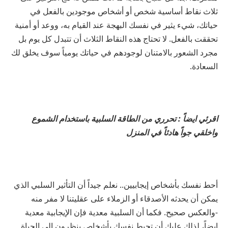
ثلاث نقاط أساسية شخص أو أشخاص موجودين بالفعل في
حياتك، شيء يثير في نفسك البهجة عند القيام به، ووعد أو أمنية
تحققت بالفعل. لا تحتاج هذه النقاط الثلاث أن تتبدل كل يوم بل
مجرد الشعور بالامتنان لوجودهم في حياتك يومياً سوف يخلق لك
السعادة.
اقرئي ايضاً : تحرري من الطاقة السلبية باستخدام الشموع
واخلقي جواً هادئاً في المنزل
أحط نفسك بأشخاص إيجابيين.. نعلم جيداً أن التأثير السلبي الذي
يمكن أن يحدثه الأصدقاء أو الزملاء على عقليتنا لا مفر منه
-والعكس صحيح. فكما أن السلبية معدية فإن الإيجابية معدية
ايضاً، لذلك عليك أن تحيط نفسك بأشخاص ينظرون إلى الحياة