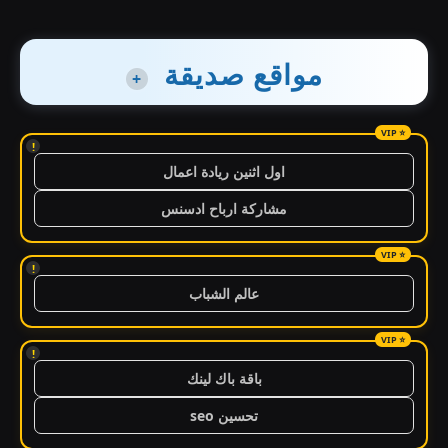
مواقع صديقة
+
!
اول اثنين ريادة اعمال
مشاركة ارباح ادسنس
!
عالم الشباب
!
باقة باك لينك
تحسين seo