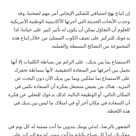
إن اتباع نهج استباقي للتفكير الإيجابي أمر مهم لصحتنا. وقد
وجدت الأبحاث الحديثة التي أجرتها الأكاديمية الوطنية الأمريكية
للعلوم أن التفاؤل يمكن أن يكون له تأثير كبير على حياتنا، لذا
يدعونك للتركيز على نصف الكوب الممتلئ من خلال إتباع هذه
المجموعة من النصائح البسيطة والعملية.
الاستمتاع بما بين يديك.. على الرغم من بساطة الكلمات إلا أنها
تحمل بين أحرفها سر السعادة الحقيقية. لأنها ببساطة تحفزك
على الاستمتاع بما تملكين وبما بين يديك الآن دون البحث عن
المزيد. هناك من يعيش منشغل بفكرة أن السعادة تكمن في
المكان التالي، أو الوظيفة التالية. لذلك ندعوك للتخلي عن فكرة
أن السعادة في مكان آخر أو في امتلاك ما ليس بين يديك في
هذه اللحظة.
الشعور بالرضا.. ابدئي يومك بتدوين ما أنت ممتنة له كل يوم في
مفكرتك. ابدأ كل صباح بكتابة ما أنت ممتن له مع التركيز على