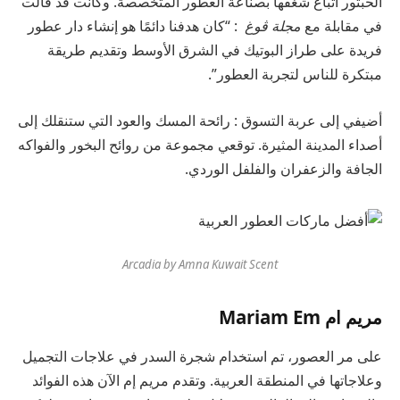
الحبتور اتباع شغفها بصناعة العطور المتخصصة. وكانت قد قالت
في مقابلة مع
مجلة
ڤوغ
: “كان هدفنا دائمًا هو إنشاء دار عطور
فريدة على طراز البوتيك في الشرق الأوسط وتقديم طريقة
مبتكرة للناس لتجربة العطور”.
أضيفي إلى عربة التسوق :
رائحة
المسك والعود التي ستنقلك إلى
أصداء المدينة المثيرة. توقعي مجموعة من روائح البخور والفواكه
الجافة والزعفران والفلفل الوردي.
Arcadia by Amna Kuwait Scent
مريم ام Mariam Em
على مر العصور، تم استخدام شجرة السدر في علاجات التجميل
وعلاجاتها في المنطقة العربية. وتقدم مريم إم الآن هذه الفوائد