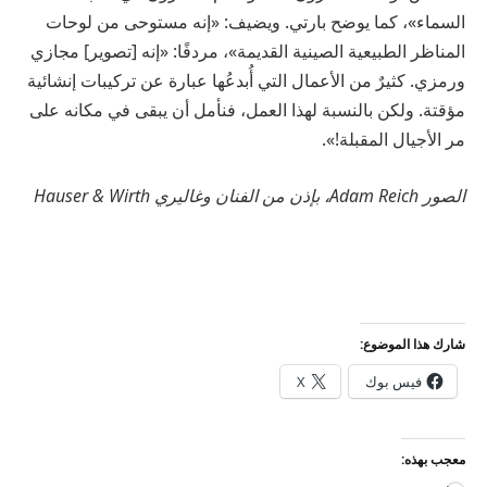
السماء
»
،
كما
يوضح
بارتي
.
ويضيف
: «
إنه
مستوحى
من
لوحات
المناظر
الطبيعية
الصينية
القديمة
»
،
مردفًا
: «
إنه
[
تصوير
]
مجازي
ورمزي
.
كثيرٌ
من
الأعمال
التي
أُبدعُها
عبارة
عن
تركيبات
إنشائية
مؤقتة
.
ولكن
بالنسبة
لهذا
العمل،
فنأمل
أن
يبقى
في
مكانه
على
مر
الأجيال
المقبلة
!».
الصور
Adam Reich
،
بإذن
من
الفنان
وغاليري
Hauser & Wirth
شارك هذا الموضوع:
فيس بوك
X
معجب بهذه: