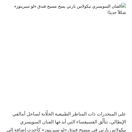
على
المنحدرات
ذات
المناظر
الطبيعية
الخلّابة
لساحل
أمالفي
الإيطالي،
تتألّق
الفسيفساء
التي
أبدعها
الفنان
السويسري
نيكولاس
بارتي
في
مسبح
فندق
«
لو
سيرينوز
»
كأحدث
إضافة
إلى