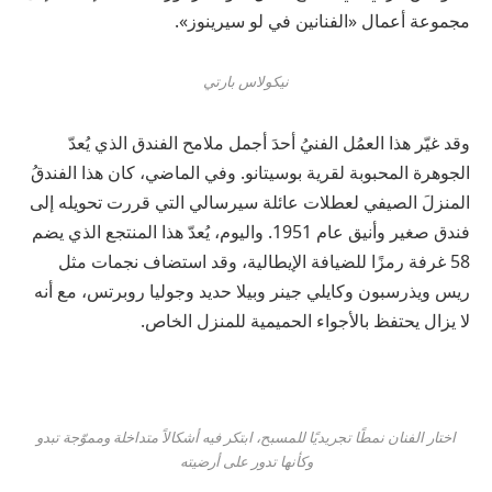
مجموعة
أعمال
«
الفنانين
في
لو
سيرينوز
».
نيكولاس بارتي
وقد
غيّر
هذا
العمُل
الفنيُ
أحدَ
أجمل
ملامح
الفندق
الذي
يُعدّ
الجوهرة
المحبوبة
لقرية
بوسيتانو
.
وفي
الماضي،
كان
هذا
الفندقُ
المنزلَ
الصيفي
لعطلات
عائلة
سيرسالي
التي
قررت
تحويله
إلى
فندق
صغير
وأنيق
عام
1951.
واليوم،
يُعدّ
هذا
المنتجع
الذي
يضم
58
غرفة
رمزًا
للضيافة
الإيطالية،
وقد
استضاف
نجمات
مثل
ريس
ويذرسبون
وكايلي
جينر
وبيلا
حديد
وجوليا
روبرتس،
مع
أنه
لا
يزال
يحتفظ
بالأجواء
الحميمية
للمنزل
الخاص
.
اختار الفنان نمطًا تجريديًا للمسبح، ابتكر فيه أشكالاً متداخلة ومموّجة تبدو
وكأنها تدور على أرضيته