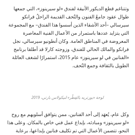
وتتناغم
قطع
الديكور
الأنيقة
لفندق
«
لو
سيرينوز
»
،
التي
جمعها
طوال
عقود
جامعُ
الفنون
والتُحف
القديمة
الراحلُ
فرانكو
سيرسالي
–
أحد
الأشقاء
الذين
أسسوا
هذا
الفندق
–
مع
المجموعة
التي
يتزايد
عددها
باستمرار
من
الأعمال
الفنية
المعاصرة
المعروضة
في
المناطق
العامة
.
وكان
أنطونيو
سيرسالي،
نجل
فرانكو
والمالك
الحالي
للفندق،
وزوجته
كارلا
قد
أطلقا
برنامج
«
الفنانين
في
لو
سيرينوز
»
عام
2015
،
استمرارًا
لشغف
العائلة
الطويل
بالثقافة
وجمع
التُحف
.
لوحة «بورتريه بالفِطْر» لنيكولاس بارتي، 2019
وكل
عام،
يُعهَد
إلى
أحد
الفنانين،
ممن
يتوافق
أسلوبهم
مع
روح
«
لو
سيرينوز
»
ومبادئه،
بإبداع
عمل
فني
خاص
بالمكان
.
وعلى
هذا
النحو،
تتضمن
الأعمال
التي
تم
تكليف
فنانين
بإبداعها،
برعاية