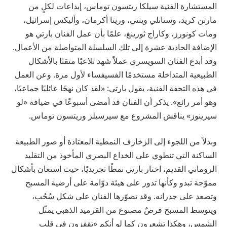
المستشارة
الفنية
سيلكا
ريتسون
توماس،
إبداعات
لكلٍ
من
مارتن
كريد،
وستانلي
ويتني،
وريتا
أكرمان،
وأليكس
إسرائيل،
ومات
كونورز،
وكاراج
ثورينغ،
علمًا
بأن
عمل
الفنان
بارتي
هو
الإضافة
الحادية
عشرة
إلى
تلك
السلسلة
المتواصلة
من
الأعمال
.
وقد
أبدع
الفنان
السويسري
عملاً
شهد
تلاعبًا
متقنًا
بالأشكال
الطبيعية
المتداخلة
مستخدمًا
الفسيفساء
لأول
مرة
.
وعن
العمل
في
هذه
التحفة
الفنية،
يقول
بارتي
: «
لقد
كان
نهجًا
عائليًا
جماعيًا،
وهو
أمر
رائع
».
يذكر
أن
الفنان
قد
أمضى
أسبوعًا
في
ضيافة
«
لو
سيرينوز
»
يناقش
المشروع
مع
سيرسيلز
وريتسون
توماس
.
وبدلاً
من
اللجوء
إلى
الزخارف
النمطية
المعتادة
أو
صور
الطبيعة
الساكنة
التي
تنطوي
على
الخداع
البصري
المأخوذ
من
التقليد
الروماني
القديم،
اختار
بارتي
نمطًا
تجريديًا،
حيث
استعان
بأشكال
مموّجة
تبدو
وكأنها
تدور
على
هيئة
دوّامة
على
أرضية
المسبح
وتصعد
على
جدرانه
.
وقد
تصوّرها
الفنان
على
شكل
سُحُب،
ويتوسط
المسبح
قرصٌ
مصنوع
من
القرميد
الذهبي
يمثّل
الشمس،
وهكذا
تشعرون
كما
لو
أنكم
«
تقفزون
في
قلب