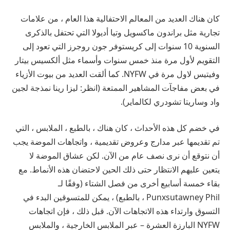
كان هناك العديد من المعالم الاحتفالية هذا العام ، من علامات
تجارية مثل براندون ماكسويل وتيا أديولا التي تحتفل بالذكرى
السنوية 10 سنوات إلى كريستوفر جون روجرز التي تعود إلى
التقويم لأول مرة منذ خمس سنوات وأسماء مثل ألكسيس بيتار
وفيتيس لاول مرة في NYFW. كما ألقت العديد من بيوت الأزياء
في بعض مفاجآت المشاهير الممتعة (انظر: ليزا رينا نمذجة لجين
واد وساريتا تشودري لكالماير).
في خضم كل هذه الأحداث ، كان هناك ، بالطبع ، الملابس ، التي
تم تقديمها عبر مدارج وعروض تقديمية ، واتجاهات الموضة يجب
أن نتوقع أن نرى نصف عام من الآن. لكن عشاق الموضة لا
يتعين عليهم الانتظار حتى ذلك الحين لاحتضان هذه الأنماط. مع
بقاء خمسة أسابيع أخرى من فصل الشتاء (وفقًا لـ
Punxsutawney Phil ، بالطبع) ، يمكن للمتسوقين البدء في
التسوق وارتداء هذه الاتجاهات الآن. قبل ذلك ، فإن اتجاهات
NYFW البارزة العشرة – عبر الملابس الخارجية ، والملابس