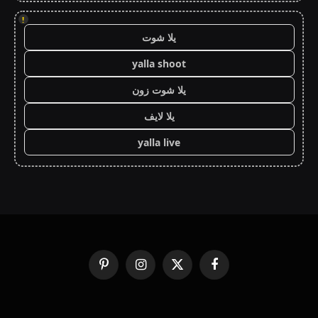
!
يلا شوت
yalla shoot
يلا شوت زون
يلا لايف
yalla live
فيسبوك
X
الانستغرام
بينتيريست
(Twitter)