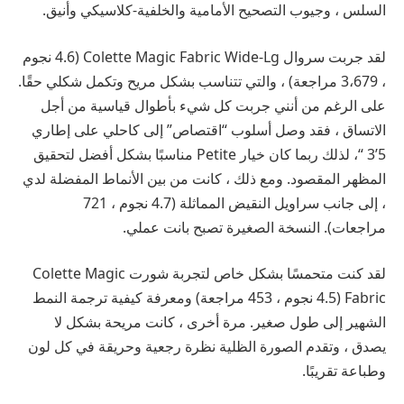
السلس ، وجيوب التصحيح الأمامية والخلفية-كلاسيكي وأنيق.
لقد جربت سروال Colette Magic Fabric Wide-Lg (4.6 نجوم
، 3،679 مراجعة) ، والتي تتناسب بشكل مريح وتكمل شكلي حقًا.
على الرغم من أنني جربت كل شيء بأطوال قياسية من أجل
الاتساق ، فقد وصل أسلوب “اقتصاص” إلى كاحلي على إطاري
5’3 “، لذلك ربما كان خيار Petite مناسبًا بشكل أفضل لتحقيق
المظهر المقصود. ومع ذلك ، كانت من بين الأنماط المفضلة لدي
، إلى جانب سراويل النقيض المماثلة (4.7 نجوم ، 721
مراجعات). النسخة الصغيرة تصبح بانت عملي.
لقد كنت متحمسًا بشكل خاص لتجربة شورت Colette Magic
Fabric (4.5 نجوم ، 453 مراجعة) ومعرفة كيفية ترجمة النمط
الشهير إلى طول صغير. مرة أخرى ، كانت مريحة بشكل لا
يصدق ، وتقدم الصورة الظلية نظرة رجعية وحريقة في كل لون
وطباعة تقريبًا.