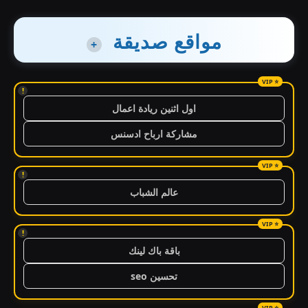
مواقع صديقة
+
!
اول اثنين ريادة اعمال
مشاركة ارباح ادسنس
!
عالم الشباب
!
باقة باك لينك
تحسين seo