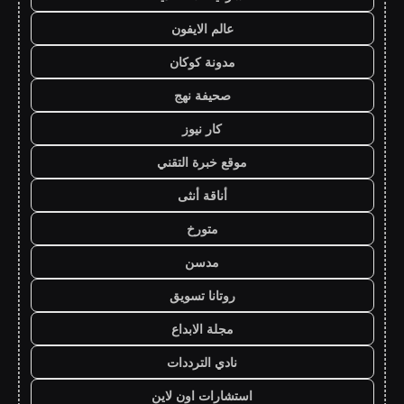
عالم الايفون
مدونة كوكان
صحيفة نهج
كار نيوز
موقع خبرة التقني
أناقة أنثى
متورخ
مدسن
روتانا تسويق
مجلة الابداع
نادي الترددات
استشارات اون لاين