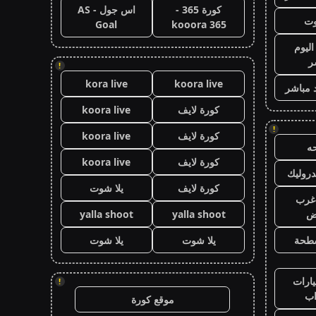
كورة 365 -
اس جول - AS
وت
Goal
kooora 365
اليوم
ر
!
kora live
koora live
 مباشر
كورة لايف
koora live
!
كورة لايف
koora live
ه
كورة لايف
koora live
روليك
كورة لايف
يلا شوت
غرب
اض
yalla shoot
yalla shoot
طحة
يلا شوت
يلا شوت
ارات
!
ب
موقع كورة