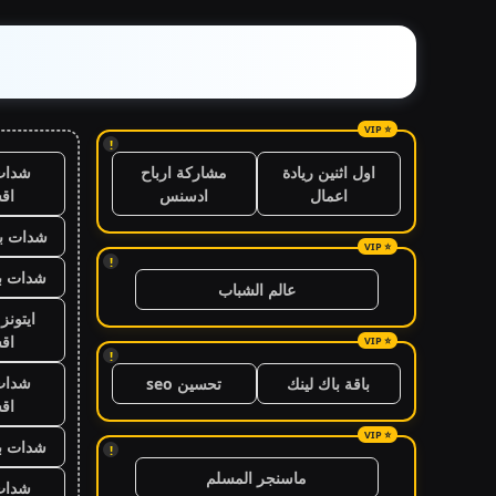
!
شدات
اول اثنين ريادة
مشاركة ارباح
اق
اعمال
ادسنس
شدات بب
!
شدات بب
عالم الشباب
ايتون
اق
!
شدات
باقة باك لينك
تحسين seo
اق
شدات بب
!
ماسنجر المسلم
شدات