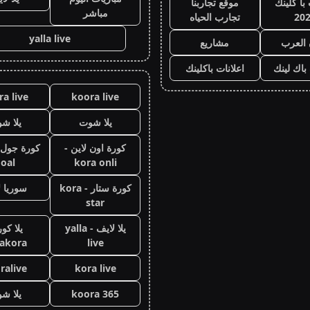
با كلينك
موقع تجاربنا
مباشر
20
تجارب الحياه
yalla live
 العرب
مشاريع
 باك لينك
اعلانات باكلينك
a live
koora live
يلا شوت
يلا ش
كورة اون لاين -
oal
kora onli
كورة ستار - kora
سوريا ل
star
يلا لايف - yalla
يلا كور
lakora
live
ralive
kora live
koora 365
يلا ش