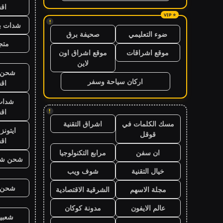
اق
!
شدات بب
ضوء التعليمي
صحيفة برق
متجر
موقع اشراقات
موقع اشراق اون
لاين
شحن ي
اركان سياحة وسفر
اق
شدات
اق
!
مسك الكلمات في
اشراق التقنية
ايتون
قوقل
اق
ان سفن
مرابع التكنولوجيا
شحن شد
خيال التقنية
شوف ويب
شحن ي
مجلة الاسهم
الشرقية الاقتصادية
عالم الايفون
مدونة كوكان
شعبية