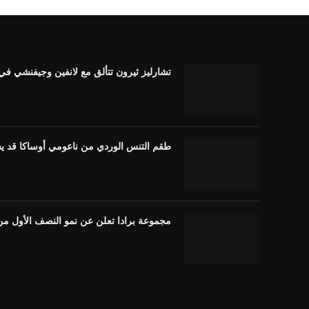
تشارليز ثيرون تتألق مع لانفين وجيفنشي في الصين م
طقم التنس الوردي من ناعومي أوساكا قد ي
مجموعة برادا تعلن عن نمو النصف الأول من عام 2026، والأمريكتين القويتين، ومنطقة آسيا وا