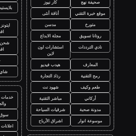
صحيفة نهج
كار نيوز
بلايست
موقع خبرة التقني
أناقة أنثى
متورخ
مدسن
ايتونز
اق
روتانا تسويق
مجلة الابداع
شحن ي
نادي الترددات
استشارات اون
اق
لاين
ح
المعارف
هيدب فيديو
شاي 
رمح التقنية
رذاذ التجارة
طعم وكيف
شهود نت
خدمات ا
أركاني
مباشر التقنية
وال
مدونة صحبة
شرقيات السياحة
سوق 
موسوعة انوار
اشراق الأرباح
اعلانات 