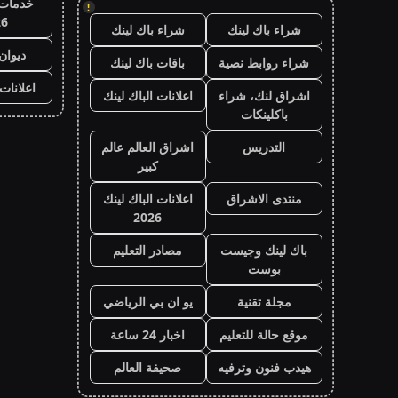
خدمات 
!
26
شراء باك لينك
شراء باك لينك
ديوان
شراء روابط نصية
باقات باك لينك
اعلانات
اشراق لنك، شراء
اعلانات الباك لينك
باكلينكات
التدريس
اشراق العالم عالم
كبير
منتدى الاشراق
اعلانات الباك لينك
2026
باك لينك وجيست
مصادر التعليم
بوست
مجلة تقنية
يو ان بي الرياضي
موقع حالة للتعليم
اخبار 24 ساعة
هيدب فنون وترفيه
صحيفة العالم