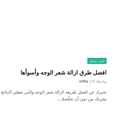
لايف ستايل
افضل طرق ازالة شعر الوجه وأسوأها
بواسطة
0
ontha
نخبرك عن افضل طريقه لازالة شعر الوجه والتي تعطي النتائج ا
بشرتك من دون أن تخلّصك…