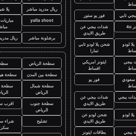
ساط
ريال مدريد مباشر
يلا ش
جي تابي
فور يو ستور
yalla shoot
مباريات 
 4u
شدات ببجي عن
مباش
طريق الايدي
برشلونة مباشر
ريال مدريد
لا لودو
شحن يلا لودو تابي
ساط
تمارا
 ببجي
ايتونز امريكي
سطحة الرياض
سطح
ساط
اقساط
سطحة بين المدن
سطحة هيد
ز سعودي
فور يو
ساط
سطحة شمال
سطحة 
الرياض
الري
ات ببجي
شدات ببجي عن
طريق الايدي
سطحة جنوب
اقرب س
الرياض
لا لودو
شحن لودو عن
طريق الايدي
تشليح
شراء سي
سكرا
 ببجي
بطاقات ايتونز