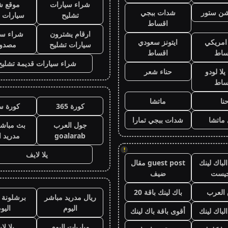
شراء سيارات
موقع ش
يشن ستور
شدات ببجي
تشليح
سيارات 
اقساط
ارقام يشترون
شراء سي
 امريكي
ايتونز سعودي
سيارات تشليح
مصدو
ساط
اقساط
شراء سيارات قديمة تشليح
لا لودو
حناء شعر
ساط
نا
ماتشا
كورة 365
كورة س
ماتشا
شدات ببجي تمارا
جول العرب
بث مباشر
goalarab
مدريد ا
!
يلا لايف
لباك لينك
guest post مقال
جيست
ضيف
العرب
باك لينك باقة 20
ريال مدريد مباشر
برشلونة 
اليوم
اليو
الباك لينك
أقوى باقة باك لينك
مباريات اليوم
يلا لا