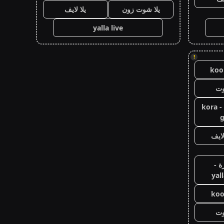
يلا شوت زون
يلا لايف
yalla live
!
koor
وت
كورة جول - kora
g
ايف
ة -
yal
koo
وت