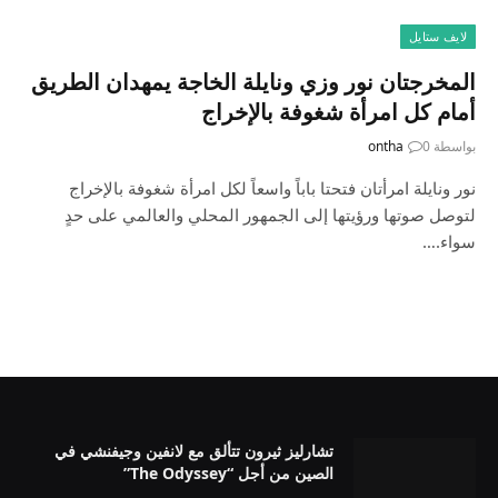
لايف ستايل
المخرجتان نور وزي ونايلة الخاجة يمهدان الطريق
أمام كل امرأة شغوفة بالإخراج
بواسطة
0
ontha
نور ونايلة امرأتان فتحتا باباً واسعاً لكل امرأة شغوفة بالإخراج
لتوصل صوتها ورؤيتها إلى الجمهور المحلي والعالمي على حدٍ
سواء.…
تشارليز ثيرون تتألق مع لانفين وجيفنشي في
الصين من أجل “The Odyssey”