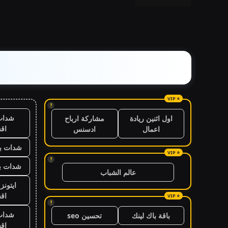
!
شدات
اول اثنين ريادة
مشاركة ارباح
اق
اعمال
ادسنس
شدات بب
!
شدات بب
عالم الشباب
ايتون
اق
!
شدات
باقة باك لينك
تحسين seo
اق