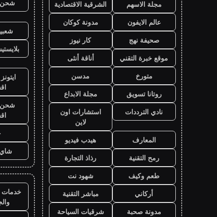
شحن ي
مجلة الاسهم
الشرقية الاقتصادية
عالم الايفون
مدونة كوكان
شعبية
صحيفة نهج
كار نيوز
بلايست
موقع خبرة التقني
أناقة أنثى
متورخ
مدسن
ايتونز
اق
روتانا تسويق
مجلة الابداع
شحن ي
نادي الترددات
استشارات اون
اق
لاين
ح
المعارف
هيدب فيديو
شاي 
رمح التقنية
رذاذ التجارة
طعم وكيف
شهود نت
خدمات ا
أركاني
مباشر التقنية
وال
مدونة صحبة
شرقيات السياحة