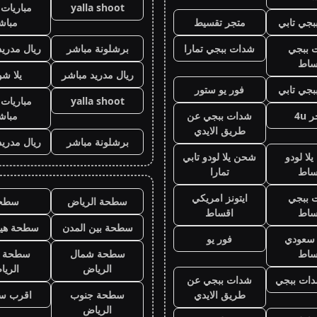
yalla shoot
مباريات 
جي تابي
متجر تقسيط
مباش
 ببجي
شدات ببجي تمارا
برشلونة مباشر
ريال مدريد
ساط
ريال مدريد مباشر
يلا ش
جي تابي
فور يو ستور
yalla shoot
مباريات 
 4u
شدات ببجي عن
مباش
طريق الايدي
برشلونة مباشر
ريال مدريد
لا لودو
شحن يلا لودو تابي
ساط
تمارا
 ببجي
ايتونز امريكي
سطحة الرياض
سطح
ساط
اقساط
سطحة بين المدن
سطحة هيد
ز سعودي
فور يو
ساط
سطحة شمال
سطحة 
الرياض
الري
ات ببجي
شدات ببجي عن
طريق الايدي
سطحة جنوب
اقرب س
الرياض