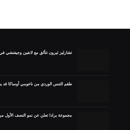
تشارليز ثيرون تتألق مع لانفين وجيفنشي في الصين م
طقم التنس الوردي من ناعومي أوساكا قد ي
مجموعة برادا تعلن عن نمو النصف الأول من عام 2026، والأمريكتين القويتين، ومنطقة آسيا وا