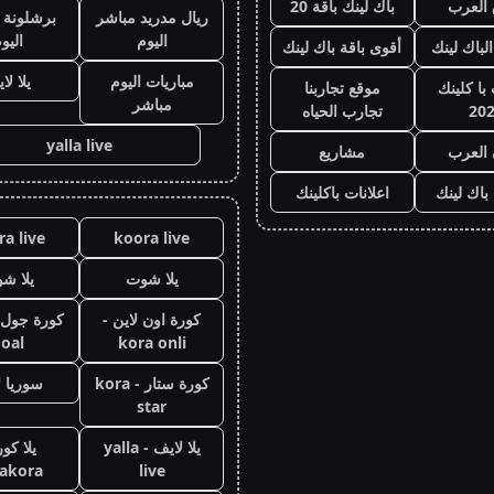
العرب
باك لينك باقة 20
ريال مدريد مباشر
برشلونة 
اليوم
اليو
الباك لينك
أقوى باقة باك لينك
مباريات اليوم
يلا لا
با كلينك
موقع تجاربنا
مباشر
20
تجارب الحياه
yalla live
 العرب
مشاريع
 باك لينك
اعلانات باكلينك
a live
koora live
يلا شوت
يلا ش
كورة اون لاين -
oal
kora onli
كورة ستار - kora
سوريا ل
star
يلا لايف - yalla
يلا كور
lakora
live