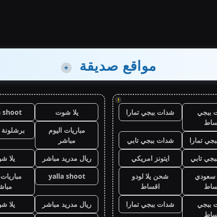
مواقع صديقة
+
!
 ببجي
شدات ببجي تمارا
يلا شوت
a shoot
ساط
مباريات اليوم
برشلونة 
جي تمارا
شدات ببجي تابي
مباشر
جي تابي
ايتونز امريكي
ريال مدريد مباشر
يلا ش
ز سعودي
شحن يلا لودو
yalla shoot
مباريات 
ساط
اقساط
مباش
 ببجي
شدات ببجي تمارا
ريال مدريد مباشر
يلا ش
ساط