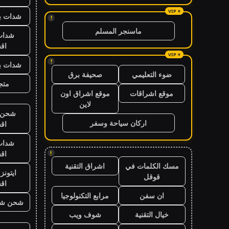
شدات بب
!
ماسنجر المسلم
شدات
اق
!
شدات بب
ضوء التعليمي
صحيفة برق
متجر
موقع اشراقات
موقع اشراق اون
لاين
شحن ي
اركان سياحة وسفر
اق
شدات
اق
!
مسك الكلمات في
اشراق التقنية
ايتون
قوقل
اق
ان سفن
مرابع التكنولوجيا
شحن شد
خيال التقنية
شوف ويب