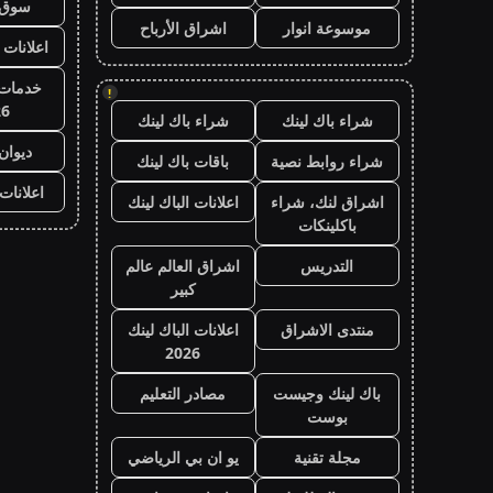
سوق 
موسوعة انوار
اشراق الأرباح
اعلانات 
خدمات 
!
26
شراء باك لينك
شراء باك لينك
ديوان
شراء روابط نصية
باقات باك لينك
اعلانات
اشراق لنك، شراء
اعلانات الباك لينك
باكلينكات
التدريس
اشراق العالم عالم
كبير
منتدى الاشراق
اعلانات الباك لينك
2026
باك لينك وجيست
مصادر التعليم
بوست
مجلة تقنية
يو ان بي الرياضي