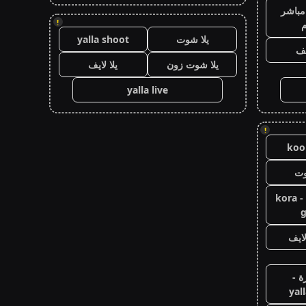
مباشر
!
م
يلا شوت
yalla shoot
يف
يلا شوت زون
يلا لايف
yalla live
!
koor
وت
كورة جول - kora
g
ايف
ة -
yal