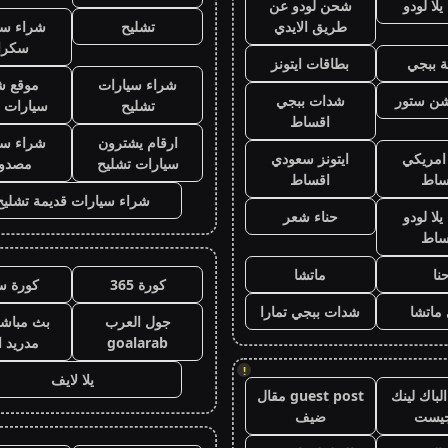
لا لودو
شحن لودو عن
طريق الايدي
تشليح
شراء سي
سكرا
 ببجي
بطاقات ايتونز
شراء سيارات
موقع ش
يشن ستور
شدات ببجي
تشليح
سيارات 
اقساط
ارقام يشترون
شراء سي
 امريكي
ايتونز سعودي
سيارات تشليح
مصدو
ساط
اقساط
شراء سيارات قديمة تشليح
لا لودو
حناء شعر
ساط
نا
ماتشا
كورة 365
كورة س
ماتشا
شدات ببجي تمارا
جول العرب
بث مباشر
goalarab
مدريد ا
!
يلا لايف
لباك لينك
guest post مقال
جيست
ضيف