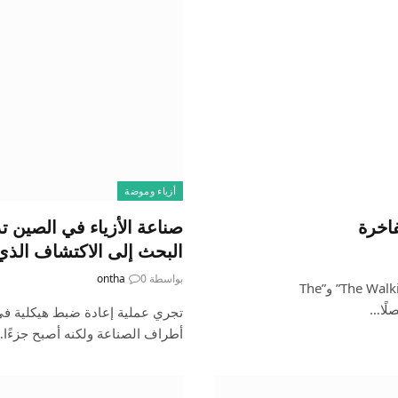
أزياء وموضة
صناعة الأزياء في الصين 
البحث إلى الاكتشاف الذي 
بواسطة
0
ontha
بعد سنوات من العمل كممثلة في برامج ناجحة مثل “The Walking Dead” و”The
تجري عملية إعادة ضبط هيكلية في
أطراف الصناعة ولكنه أصبح جزءًا