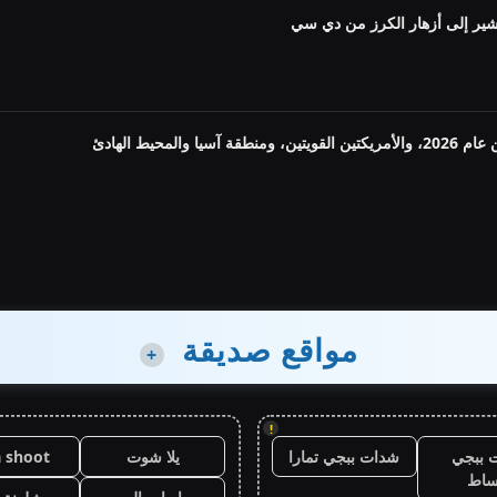
شير إلى أزهار الكرز من دي سي
لمحيط الهادئ
مواقع صديقة
+
!
 ببجي
شدات ببجي تمارا
يلا شوت
a shoot
ساط