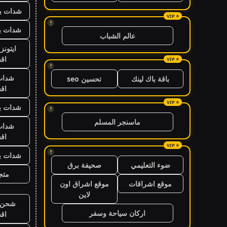
شدات بب
!
شدات بب
عالم الشباب
ايتون
اق
!
شدات
باقة باك لينك
تحسين seo
اق
شدات بب
!
ماسنجر المسلم
شدات
اق
!
شدات بب
ضوء التعليمي
صحيفة برق
متجر
موقع اشراقات
موقع اشراق اون
لاين
شحن ي
اركان سياحة وسفر
اق