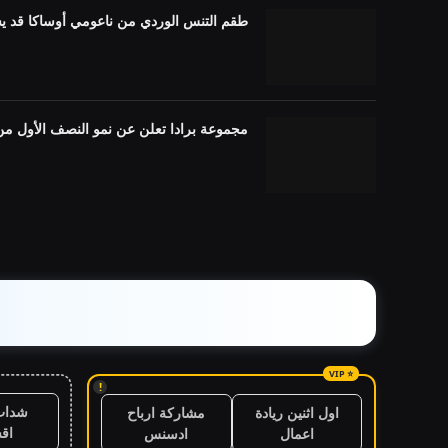
طقم التنس الوردي من ناعومي أوساكا قد ي
مجموعة برادا تعلن عن نمو النصف الأول من عام 2026، والأمريكتين القويتين، ومنطقة آسيا وا
!
شدات
اول اثنين ريادة
مشاركة ارباح
اق
اعمال
ادسنس