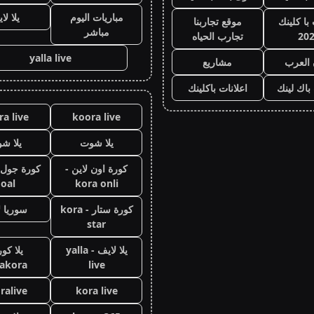
مباريات اليوم
يلا لا
با كلينك
موقع تجاربنا
مباشر
20
تجارب الحياه
yalla live
 العرب
مشاريع
 باك لينك
اعلانات باكلينك
a live
koora live
يلا شوت
يلا ش
كورة اون لاين -
oal
kora onli
كورة ستار - kora
سوريا ل
star
يلا لايف - yalla
يلا كور
lakora
live
ralive
kora live