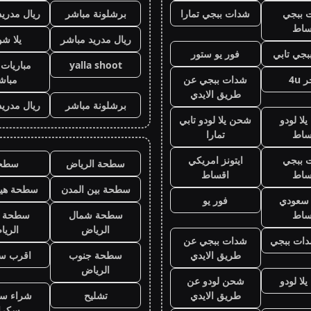
 ببجي
شدات ببجي تمارا
برشلونة مباشر
ريال مدريد
ساط
ريال مدريد مباشر
يلا ش
جي تابي
فور يو ستور
yalla shoot
مباريات 
 4u
شدات ببجي عن
مباش
طريق الايدي
برشلونة مباشر
ريال مدريد
لا لودو
شحن يلا لودو تابي
ساط
تمارا
 ببجي
ايتونز امريكي
سطحة الرياض
سطح
ساط
اقساط
سطحة بين المدن
سطحة هيد
ز سعودي
فور يو
ساط
سطحة شمال
سطحة 
الرياض
الري
ات ببجي
شدات ببجي عن
طريق الايدي
سطحة جنوب
اقرب س
الرياض
لا لودو
شحن لودو عن
طريق الايدي
تشليح
شراء سي
سكرا