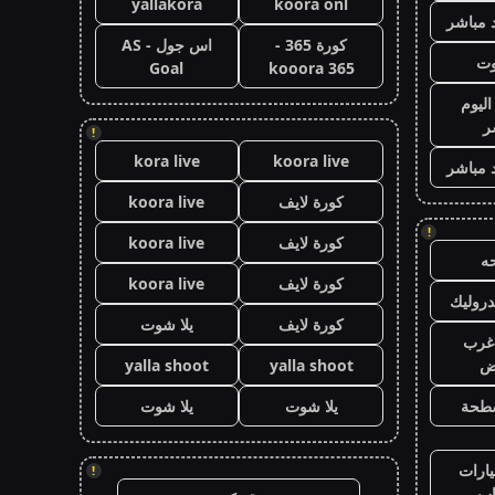
yallakora
koora onl
 مباشر
كورة 365 -
اس جول - AS
وت
Goal
kooora 365
اليوم
ر
!
kora live
koora live
 مباشر
كورة لايف
koora live
!
كورة لايف
koora live
ه
كورة لايف
koora live
روليك
كورة لايف
يلا شوت
غرب
اض
yalla shoot
yalla shoot
طحة
يلا شوت
يلا شوت
ارات
!
ب