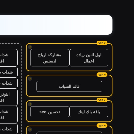
!
شدات
اول اثنين ريادة
مشاركة ارباح
اق
اعمال
ادسنس
شدات بب
!
شدات بب
عالم الشباب
ايتون
اق
!
شدات
باقة باك لينك
تحسين seo
اق
شدات بب
!