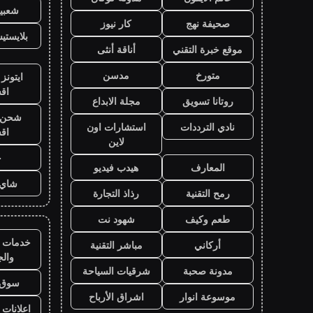
شعبية
صحيفة نهج
كار نيوز
بلايست
موقع خبرة التقني
أناقة أنثى
متورخ
مدسن
ايتونز
اق
روتانا تسويق
مجلة الابداع
شحن ي
نادي الترددات
استشارات اون
اق
لاين
ح
المعارف
هيدب فيديو
شاي 
رمح التقنية
رذاذ التجارة
طعم وكيف
شهود نت
خدمات ا
أركاني
مباشر التقنية
وال
مدونة صحبة
شرقيات السياحة
سوق 
موسوعة انوار
اشراق الأرباح
اعلانات 