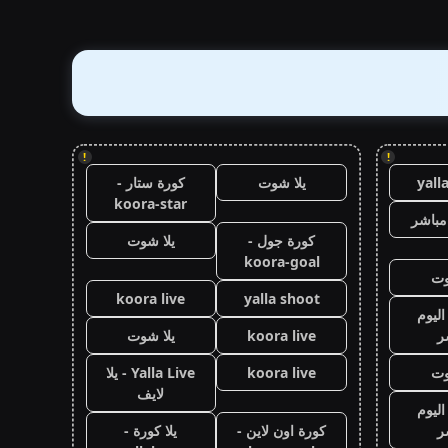
!
!
yall
يلا شوت
كورة ستار -
koora-star
مباشر
كورة جول -
يلا شوت
koora-goal
وت
koora live
yalla shoot
اليوم
ر
koora live
يلا شوت
وت
koora live
Yalla Live - يلا
لايف
اليوم
ر
كورة اون لاين -
يلا كورة -