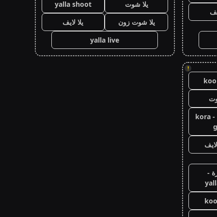
يلا شوت
yalla shoot
يف
يلا شوت زون
يلا لايف
yalla live
!
koor
وت
كورة جول - kora
g
ايف
ة -
yal
koo