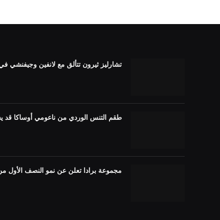
تشارليز ثيرون تتألق مع لانفين وجيفنشي في الصين م
طقم التنس الوردي من ناعومي أوساكا قد ي
مجموعة برادا تعلن عن نمو النصف الأول من عام 2026، والأمريكتين القويتين، ومنطقة آسيا وا