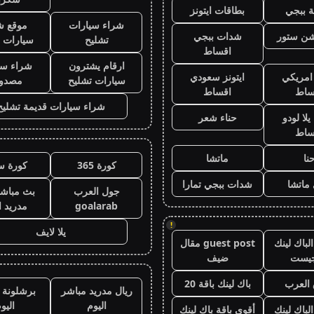
 ببجي
بطاقات ايتونز
شراء سيارات
موقع ش
يشن ستور
شدات ببجي
تشليح
سيارات 
اقساط
ارقام يشترون
شراء سي
 امريكي
ايتونز سعودي
سيارات تشليح
مصدو
ساط
اقساط
شراء سيارات قديمة تشليح
لا لودو
حناء شعر
ساط
نا
ماتشا
كورة 365
كورة س
ماتشا
شدات ببجي تمارا
جول العرب
بث مباشر
goalarab
مدريد ا
!
يلا لايف
لباك لينك
guest post مقال
جيست
ضيف
العرب
باك لينك باقة 20
ريال مدريد مباشر
برشلونة 
اليوم
اليو
الباك لينك
أقوى باقة باك لينك