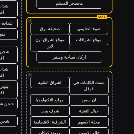
ماسنجر المسلم
شدات
اق
!
شدات بب
ضوء التعليمي
صحيفة برق
متجر
موقع اشراقات
موقع اشراق اون
لاين
شحن ي
اركان سياحة وسفر
اق
شدات
اق
!
مسك الكلمات في
اشراق التقنية
ايتون
قوقل
اق
ان سفن
مرابع التكنولوجيا
شحن شد
خيال التقنية
شوف ويب
شحن ي
مجلة الاسهم
الشرقية الاقتصادية
عالم الايفون
مدونة كوكان