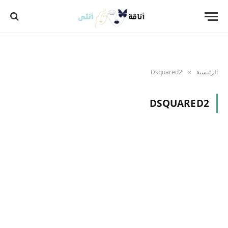
الرئيسية
Dsquared2
»
DSQUARED2