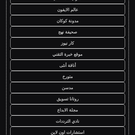
عالم الايفون
مدونة كوكان
صحيفة نهج
كار نيوز
موقع خبرة التقني
أناقة أنثى
متورخ
مدسن
روتانا تسويق
مجلة الابداع
نادي الترددات
استشارات اون لاين