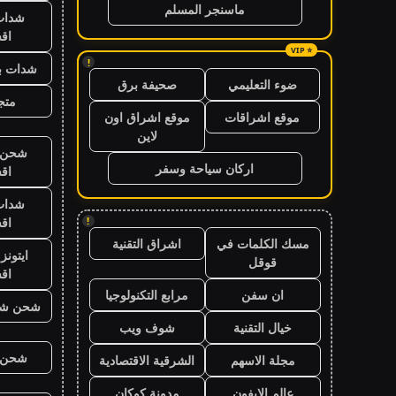
ماسنجر المسلم
شدات
اق
!
شدات بب
ضوء التعليمي
صحيفة برق
متجر
موقع اشراقات
موقع اشراق اون
لاين
شحن ي
اركان سياحة وسفر
اق
شدات
اق
!
مسك الكلمات في
اشراق التقنية
ايتون
قوقل
اق
ان سفن
مرابع التكنولوجيا
شحن شد
خيال التقنية
شوف ويب
شحن ي
مجلة الاسهم
الشرقية الاقتصادية
عالم الايفون
مدونة كوكان