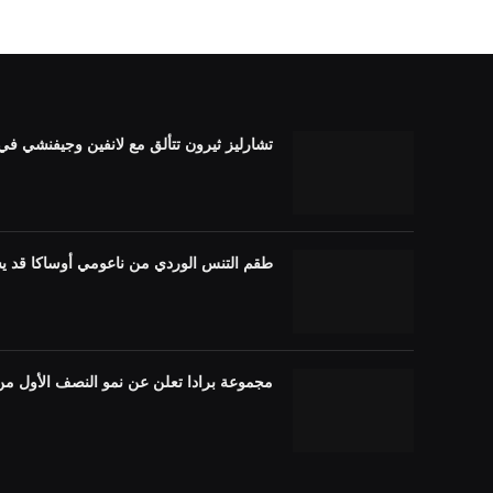
تشارليز ثيرون تتألق مع لانفين وجيفنشي في الصين م
طقم التنس الوردي من ناعومي أوساكا قد ي
مجموعة برادا تعلن عن نمو النصف الأول من عام 2026، والأمريكتين القويتين، ومنطقة آسيا وا