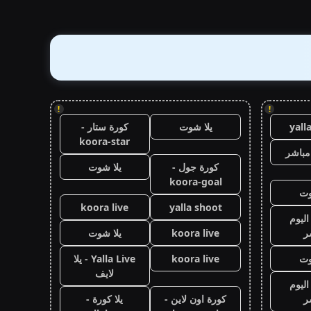
!
!
yall
يلا شوت
كورة ستار -
koora-star
مباشر
كورة جول -
يلا شوت
koora-goal
وت
koora live
yalla shoot
اليوم
ر
koora live
يلا شوت
وت
koora live
Yalla Live - يلا
لايف
اليوم
ر
كورة اون لاين -
يلا كورة -