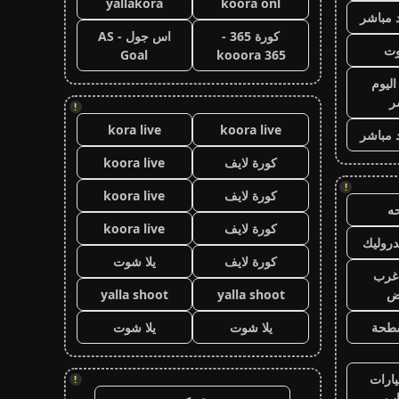
yallakora
koora onl
 مباشر
كورة 365 -
اس جول - AS
وت
Goal
kooora 365
اليوم
ر
!
kora live
koora live
 مباشر
كورة لايف
koora live
!
كورة لايف
koora live
ه
كورة لايف
koora live
روليك
كورة لايف
يلا شوت
غرب
اض
yalla shoot
yalla shoot
طحة
يلا شوت
يلا شوت
ارات
!
ب