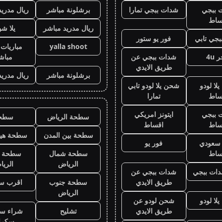
 ببجي
شدات ببجي تمارا
برشلونة مباشر
ريال مدريد
ساط
ريال مدريد مباشر
يلا ش
جي تابي
فور يو ستور
yalla shoot
مباريات 
 4u
شدات ببجي عن
مباش
طريق الايدي
برشلونة مباشر
ريال مدريد
لا لودو
شحن يلا لودو تابي
ساط
تمارا
 ببجي
ايتونز امريكي
سطحة الرياض
سطح
ساط
اقساط
سطحة بين المدن
سطحة هيد
ز سعودي
فور يو
ساط
سطحة شمال
سطحة 
الرياض
الري
ات ببجي
شدات ببجي عن
طريق الايدي
سطحة جنوب
اقرب س
الرياض
لا لودو
شحن لودو عن
طريق الايدي
تشليح
شراء سي
سكرا