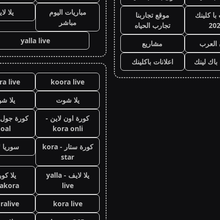
مباريات اليوم
يلا لا
با كلينك
موقع تجاربنا
مباشر
20
تجارب الحياه
yalla live
 العرب
مشاريع
 باك لينك
اعلانات باكلينك
a live
koora live
يلا شوت
يلا ش
كورة اون لاين -
oal
kora onli
كورة ستار - kora
سوريا ل
star
يلا لايف - yalla
يلا كور
lakora
live
ralive
kora live