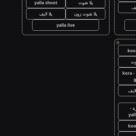
يلا شوت
yalla shoot
يف
يلا شوت زون
يلا لايف
yalla live
!
koor
وت
كورة جول - kora
g
ايف
ة -
yal
koo