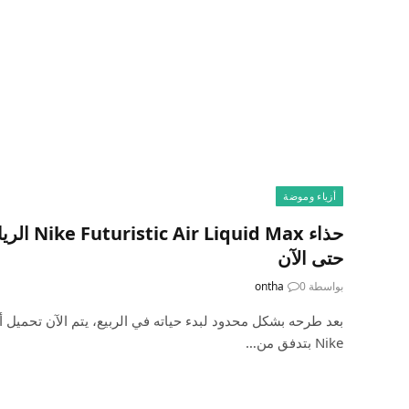
أزياء وموضة
حذاء d Max
حتى الآن
بواسطة
0
ontha
Nike بتدفق من…