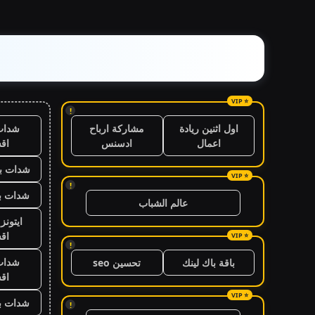
!
شدات
اول اثنين ريادة
مشاركة ارباح
اق
اعمال
ادسنس
شدات بب
!
شدات بب
عالم الشباب
ايتون
اق
!
شدات
باقة باك لينك
تحسين seo
اق
شدات بب
!