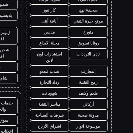
شعبية
صحيفة نهج
كار نيوز
بلايست
موقع خبرة التقني
أناقة أنثى
متورخ
مدسن
ايتونز
اق
روتانا تسويق
مجلة الابداع
شحن ي
نادي الترددات
استشارات اون
اق
لاين
ح
المعارف
هيدب فيديو
شاي 
رمح التقنية
رذاذ التجارة
طعم وكيف
شهود نت
خدمات ا
أركاني
مباشر التقنية
وال
مدونة صحبة
شرقيات السياحة
سوق 
موسوعة انوار
اشراق الأرباح
اعلانات 