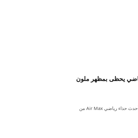
Nike Futuristic Air Liqui الرياضي يحظى بمظهر ملون
بعد طرحه بشكل محدود لبدء حياته في الربيع، يتم الآن تحميل أحدث حذاء رياضي Air Max من