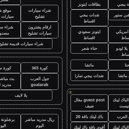
 ببجي
بطاقات ايتونز
شراء سيارات
موقع ش
يشن ستور
شدات ببجي
تشليح
سيارات 
اقساط
ارقام يشترون
شراء سي
 امريكي
ايتونز سعودي
سيارات تشليح
مصدو
ساط
اقساط
شراء سيارات قديمة تشليح
لا لودو
حناء شعر
ساط
نا
ماتشا
كورة 365
كورة س
ماتشا
شدات ببجي تمارا
جول العرب
بث مباشر
goalarab
مدريد ا
!
يلا لايف
لباك لينك
guest post مقال
جيست
ضيف
العرب
باك لينك باقة 20
ريال مدريد مباشر
برشلونة 
اليوم
اليو
الباك لينك
أقوى باقة باك لينك