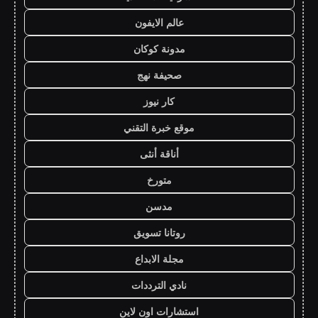
عالم الايفون
مدونة كوكان
صحيفة نهج
كار نيوز
موقع خبرة التقني
أناقة أنثى
متورخ
مدسن
روتانا تسويق
مجلة الابداع
نادي الترددات
استشارات اون لاين