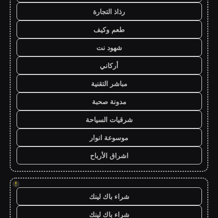
رذاذ التجارة
طعم وكيف
شهود نت
أركاني
مباشر التقنية
مدونة صحبة
شرقيات السياحة
موسوعة انوار
اشراق الأرباح
!
شراء باك لينك
شراء باك لينك