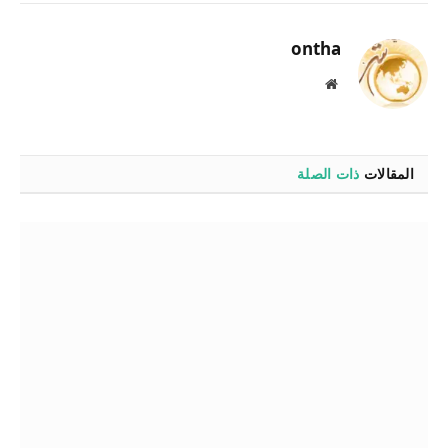
الإلكترو
ontha
موقع
الويب
المقالات
ذات الصلة