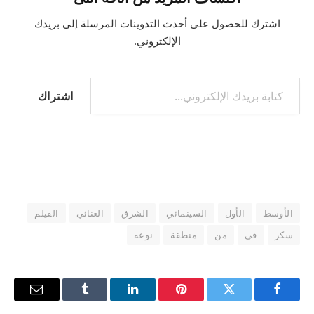
اشترك للحصول على أحدث التدوينات المرسلة إلى بريدك
الإلكتروني.
كتابة بريدك الإلكتروني...
اشتراك
الأوسط
الأول
السينمائي
الشرق
الغنائي
الفيلم
سكر
في
من
منطقة
نوعه
فيسبوك
تويتر
بينتيريست
لينكدإن
Tumblr
البريد