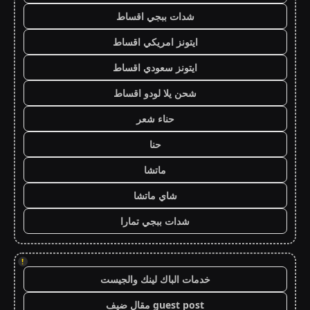
شدات ببجي اقساط
ايتونز امريكي اقساط
ايتونز سعودي اقساط
شحن يلا لودو اقساط
حناء شعر
حنا
ماتشا
شاي ماتشا
شدات ببجي تمارا
!
خدمات الباك لينك والجيست
guest post مقال ضيف