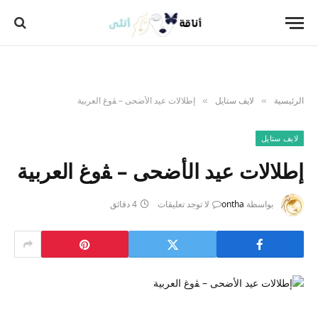
الرئيسية
لايف ستايل
إطلالات عيد الأضحى – ﭭوغ العربية
»
»
لايف ستايل
إطلالات عيد الأضحى – ﭭوغ العربية
بواسطة
ontha
لا توجد تعليقات
4 دقائق