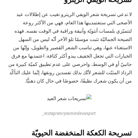
لا تدعي تسريحة شعر الويفي الريترو تغيب عن إطلالات عيد
الأضحى التي ستعتمدينها هذا العام، فهي من الأكثر روعة
لتتميّزي بلمسات أنثويّة وأنيقة وراقية في الوقت نفسه. فهذه
الصيحة الجماليّة تثبت موسمًا تلوَ الآخر أنّه ليس من السهل
الاستغناء عنها، وهي تناسب الشعر القصير والطويل، وإنّها من
الخيارات التي تجعل الخفيف يبدو أكثر كثافة. اعتمديها مع فرق
جانبيّ أو في الوسط، واحرصي على عدم تطبيق كميّة كبيرة من
الرذاذ المثبّت للشعر لأنّك بذلك تفسدين رونقها، إنّما عليك التأكّد
من أن يكون شعرك نظيفًا، خصوصًا في حال كان دهنيًّا.
instagram/yasmindevonport_
تسريحة الكعكة المنخفضة الحيويّة