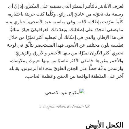
يُعرَف الآيلاينر بالتأثير المميّز الذي يضفيه على المكياج، إذ إنّ أي
رسمة منه تحوّله من عاديّ إلى رائع، وكلّما كنت جريئة باختياره،
كلّما تفرّدت بإطلالة لافتة. وفي مناسبة عيد الأضحى، اختاري منه
ما يضفي التجدّد على إطلالتك، ويعدّ ذلك الغرافيكيّ خيارًا مثاليًّا
في هذا الإطار، والذي في إمكانك أن تجعليه أكثر تميّزًا من خلال
تطبيقه بلون مختلف عن الأسود. فهذا المستحضر يتألّق في لوحة
تحتوي أكثر الألوان تميّزًا، من بينها الأخضر والأزرق والزهريّ
والأحمر وغيرها، فانتقي الأكثر تناسبًا من بينها لعينيك وملابسك،
وارسمي بدقّة خطًّا على الجفن العلويّ بمحاذاة الرموش، يقابله
آخر على المنطقة الواقعة بين الجفن وعظمة الحاجب.
instagram/Nora Bo Awadh NB
الكحل الأبيض