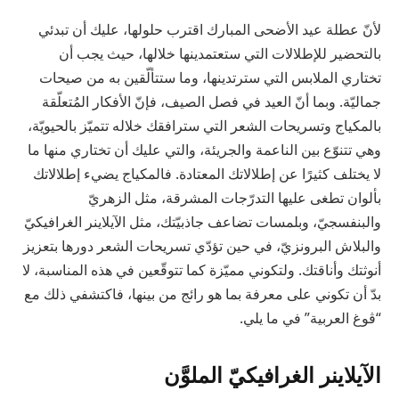
لأنّ عطلة عيد الأضحى المبارك اقترب حلولها، عليك أن تبدئي
بالتحضير للإطلالات التي ستعتمدينها خلالها، حيث يجب أن
تختاري الملابس التي سترتدينها، وما ستتألّقين به من صيحات
جماليّة. وبما أنّ العيد في فصل الصيف، فإنّ الأفكار المُتعلّقة
بالمكياج وتسريحات الشعر التي سترافقك خلاله تتميّز بالحيويّة،
وهي تتنوّع بين الناعمة والجريئة، والتي عليك أن تختاري منها ما
لا يختلف كثيرًا عن إطلالاتك المعتادة. فالمكياج يضيء إطلالاتك
بألوان تطغى عليها التدرّجات المشرقة، مثل الزهريّ
والبنفسجيّ، وبلمسات تضاعف جاذبيّتك، مثل الآيلاينر الغرافيكيّ
والبلاش البرونزيّ، في حين تؤدّي تسريحات الشعر دورها بتعزيز
أنوثتك وأناقتك. ولتكوني مميّزة كما تتوقّعين في هذه المناسبة، لا
بدّ أن تكوني على معرفة بما هو رائج من بينها، فاكتشفي ذلك مع
“ڤوغ العربية” في ما يلي.
الآيلاينر الغرافيكيّ الملوَّن