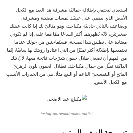
استعدي لتحتفي بإطلالة جماليّة مشرقة هذا العيد مع الكحل
الأبيض الذي يضفي على عينيْك لمسات مضيئة ومشرقة،
ويضاعف بالتالي جاذبيّة مكياجك، وهو مثاليّ لك إذا كانت عينيْك
صغيرتيْن، لأنّه يُظهرهما أكثر اتّساعًا ممّا هما عليه. إذا لم تكوني
معتادة على تطبيق هذا الصيحة، فستُفاجئين من حولك عندما
تعتمدينها بإطلالة أكثر تميّزًا من التي اعتادوا رؤيتك بها سابقًا، إنّما
من المهم أن تضعي ظلال جفون بتدرّجات فاتحة معها، لأنّ تلك
الداكنة تقلّل من جمال مكياجك. فظلال الجفون بلون الزهريّ
الفاتح أو البنفسجيّ الناعم أو البيج مثلًا، هي من الخيارات الأنسب
مع الكحل الأبيض.
instagram/waadmakeupartist
تسريحة الويفي الريترو