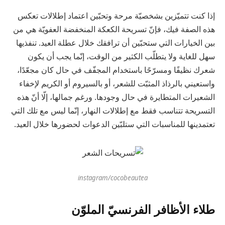
إذا كنت تتميّزين بشخصيّة مرحة وتحبّين اعتماد إطلالات تعكس
هذه الصفة فيك، فإنّ تسريحة الكعكة المنخفضة العفويّة هي من
بين الخيارات التي ستحبّين أن ترافقك خلال عطلة العيد. تنفذيها
سهل للغاية ولا يتطلّب الكثير من الوقت، إنّما يجب أن يكون
شعرك نظيفًا ومسرّحًا باستخدام المجفّف في حال كان مجعّدًا،
واستعيني بالرذاذ المثبّت للشعر، أو بالسيروم أو الكريم لإخفاء
الشعيرات المتطايرة في حال وجودها. ورغم جمالها، إلّا أنّ هذه
التسريحة تتناسب فقط مع إطلالات النهار، إنّما ليس مع تلك التي
تعتمدينها للمناسبات التي ستلبّين الدعوات لحضورها خلال العيد.
instagram/cocobeautea
طلاء الأظافر الفرنسيّ الملوّن