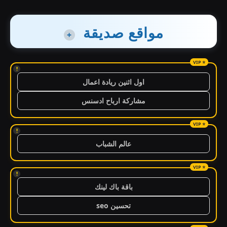
مواقع صديقة
+
!
اول اثنين ريادة اعمال
مشاركة ارباح ادسنس
!
عالم الشباب
!
باقة باك لينك
تحسين seo