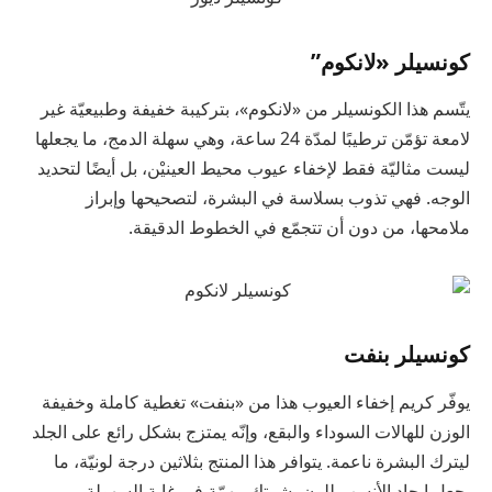
كونسيلر «لانكوم”
يتّسم هذا الكونسيلر من «لانكوم»، بتركيبة خفيفة وطبيعيّة غير
لامعة تؤمّن ترطيبًا لمدّة 24 ساعة، وهي سهلة الدمج، ما يجعلها
ليست مثاليّة فقط لإخفاء عيوب محيط العينيْن، بل أيضًا لتحديد
الوجه. فهي تذوب بسلاسة في البشرة، لتصحيحها وإبراز
ملامحها، من دون أن تتجمّع في الخطوط الدقيقة.
كونسيلر بنفت
يوفّر كريم إخفاء العيوب هذا من «بنفت» تغطية كاملة وخفيفة
الوزن للهالات السوداء والبقع، وإنّه يمتزج بشكل رائع على الجلد
ليترك البشرة ناعمة. يتوافر هذا المنتج بثلاثين درجة لونيّة، ما
يجعل إيجاد الأنسب للون بشرتك مهمّة في غاية السهولة.