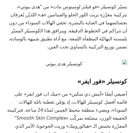
يتميّز كونسيلر «فو فيلتر لومينوس مات» من “هدى بيوتي»،
بتركيبة معزّزة بزيت اللوز الحلو والفيتامين «هـ» اللذيْن يُعرفان
بخصائصهما في العناية بالبشرة، تخفي الهالات السوداء من دون
أن تتراكم في الخطوط الدقيقة. ويترافق هذا الكونسيلر المميّز
بلمسته النهائيّة المطفأة اللمعة، مع أداة تطبيق شبيهة بالوسادة،
تضمن توزيع التركيبة بالتساوي تحت العين.
كونسيلر «فور ايفر»
أضيفي أيضًا «آيتش دي سكين» من «ميك اب فور ايفر» على
قائمة أفضل كونسيلر للهالات، إذ يؤمّن تغطية تامّة للهالات
السوداء، ويضيء منطقة محيط العينين لمدّة 24 ساعة. فتركيبته
الخفيفة الوزن، مشبّعة بمركّب «Smooth Skin Complex”
المعزّزة بحمض الـ «هيالورونيك» وزيت الجوجوبا، الأمر الذي