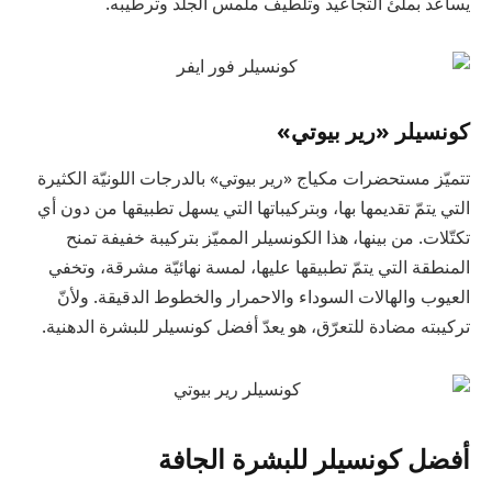
يساعد بملئ التجاعيد وتلطيف ملمس الجلد وترطيبه.
كونسيلر «رير بيوتي»
تتميّز مستحضرات مكياج «رير بيوتي» بالدرجات اللونيّة الكثيرة
التي يتمّ تقديمها بها، وبتركيباتها التي يسهل تطبيقها من دون أي
تكتّلات. من بينها، هذا الكونسيلر المميّز بتركيبة خفيفة تمنح
المنطقة التي يتمّ تطبيقها عليها، لمسة نهائيّة مشرقة، وتخفي
العيوب والهالات السوداء والاحمرار والخطوط الدقيقة. ولأنّ
تركيبته مضادة للتعرّق، هو يعدّ أفضل كونسيلر للبشرة الدهنية.
أفضل كونسيلر للبشرة الجافة