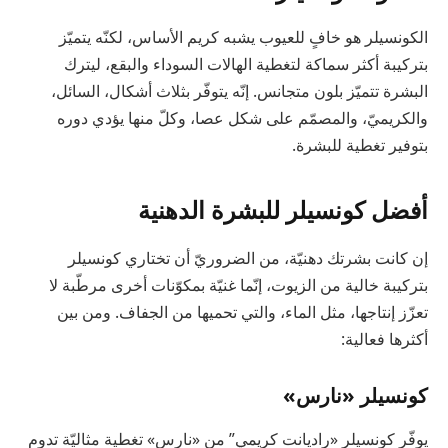
الكونسيلر هو خافٍ للعيوب يشبه كريم الأساس، لكنّه يتميّز
بتركيبة أكثر سماكة لتغطية الهالات السوداء والبقع، ليترك
البشرة تتميّز بلون متجانس. إنّه يتوفّر بثلاث أشكال، السائل،
والكريميّ، والمصمّم على شكل عصا، وكلّ منها يؤدي دوره
بتوفير تغطية للبشرة.
أفضل كونسيلر للبشرة الدهنية
إن كانت بشرتك دهنيّة، من الضروريّ أن تختاري كونسيلر
بتركيبة خالية من الزيوت، إنّما غنيّة بمكوّنات أخرى مرطّبة لا
تعزّز إنتاجها، مثل الماء، والتي تحميها من الجفاف. ومن بين
أكثرها فعالية:
كونسيلر «نارس»
يوفّر كونسيلر «راديانت كريمي” من «نارس» تغطية مثاليّة تدوم