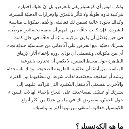
ولكن، ليس أي كونسيلر يفي بالغرض، بل إنّ عليك اختياره
بتركيبة تدوم طويلًا ولا تتأثّر بالتعرّق والإفرازات الدهنيّة للبشرة،
وكذلك بجودة عالية تضمن لك فعاليته، والأهم، بمكوّنات مناسبة
لبشرتك. فإن كانت جافّة، من المهم أن تنتقيه بخصائص مرطّبة،
في حين يُفَضَّل أن يكون بتركيبة مائيّة أو جافّة في حال كانت
بشرتك دهنيّة، مع الحرص على ألّا تعاني من حساسيّة جلديّة تجاه
أي من مكوّناته. ولتضمني أن يؤدّي دوره بإخفاء آثار الإرهاق
الظاهرة حول محيط العينين، لا يكفي أن تختاريه بالنوعية
المناسبة، بل أيضًا أن تطبّقيه بالطريقة الصحيحة، وذلك باستخدام
ريشة أو اسفنجة مخصّصة لذلك، شرط أن تنظّفيهما بين الفترة
والأخرى. لتضمني ألّا تنتقل البكتيريا التي تتراكم عليهما إلى
بشرتك أو عينيْك. لمساعدتك على النجاح بإخفاء الهالات السوداء
حول العينيْن، سنعرض لك في ما يلي عددًا من أكثر أنواع
الكونسيلر فعالية، لتنتقي من بينها أكثر ما يناسبك.
ما هو الكونسيلر؟