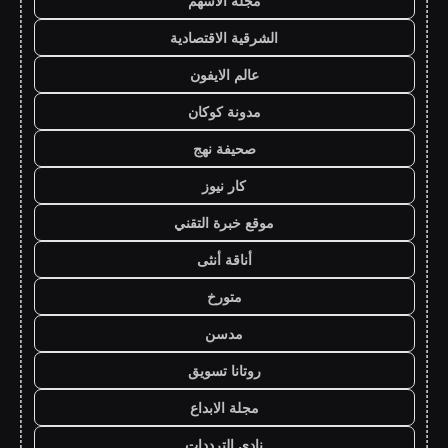
مجلة الاسهم
الشرقية الاقتصادية
عالم الايفون
مدونة كوكان
صحيفة نهج
كار نيوز
موقع خبرة التقني
أناقة أنثى
متورخ
مدسن
روتانا تسويق
مجلة الابداع
نادي الترددات