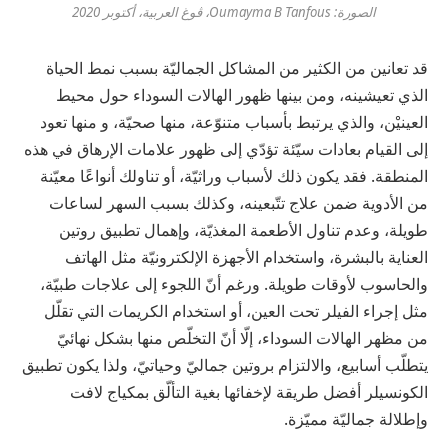
الصورة: Oumayma B Tanfous، ڤوغ العربية، أكتوبر 2020
قد تعانين من الكثير من المشاكل الجماليّة بسبب نمط الحياة
الذي تعيشينه، ومن بينها ظهور الهالات السوداء حول محيط
العينيْن، والذي يرتبط بأسباب متنوّعة، منها صحيّة، و منها تعود
إلى القيام بعادات سيّئة تؤدّي إلى ظهور علامات الإرهاق في هذه
المنطقة. فقد يكون ذلك لأسباب وراثيّة، أو تناولك أنواعًا معيّنة
من الأدوية ضمن علاج تتّبعينه، وكذلك بسبب السهر لساعات
طويلة، وعدم تناول الأطعمة المغذيّة، وإهمال تطبيق روتين
العناية بالبشرة، واستخدام الأجهزة الإلكترونيّة مثل الهاتف
والحاسوب لأوقات طويلة. ورغم أنّ اللجوء إلى علاجات طبيّة،
مثل إجراء الفيلر تحت العين، أو استخدام الكريمات التي تقلّل
من مظهر الهالات السوداء، إلّا أنّ التخلّص منها بشكل نهائيّ
يتطلّب أسابيع، والالتزام بروتين جماليّ وحياتيّ، ولذا يكون تطبيق
الكونسيلر أفضل طريقة لإخفائها بغية التألّق بمكياج لافت
وإطلالة جماليّة مميّزة.