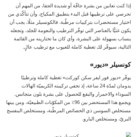
إذا كنت تعانين من بشرة جافّة أو شديدة الجفا، من المهم أن
تحرصي على ترطيبها قبل البدء بتطبيق المكياج، وأن تتأكّدي من
اختيار مستحضرات بتركيبات مرطّبة. فالكونسيلر مثلًا، يجب أن
يكون غنيًّا بالعناصر التي توفّر الترطيب والنعومة للجلد، وتجعله
ينساب بسهولة على البشرة، وأي كان ما تختارينه من القائمة
التالية، سيوفّر لك تغطية كاملة للعيوب مع ترطيب عالٍ.
كونسيلر «ديور»
يوفّر «ديور فور ايفر سكن كوركت» تغطية كاملة وترطيبًا
يدومان لمدّة 24 ساعة، إذ تخفي تركيبته الكريميّة الهالات
السوداء والاحمرار والبقع للحصول على بشرة بلون متجانس.
ويجمع هذا المستحضر بين 96٪ من المكوّنات الطبيعيّة، ومن بينها
مستخلص السوسن ذي الخصائص المرطّبة، ومستخلص البنفسج
البريّ، ومستخلص البارو.