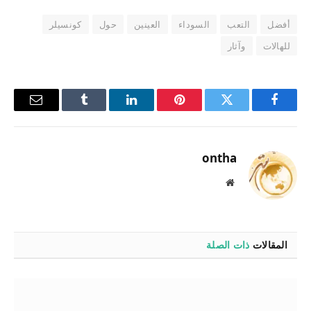
أفضل
التعب
السوداء
العينين
حول
كونسيلر
للهالات
وآثار
فيسبوك
تويتر
بينتيريست
لينكدإن
Tumblr
البريد
الإلكترو
ontha
موقع
الويب
المقالات
ذات الصلة