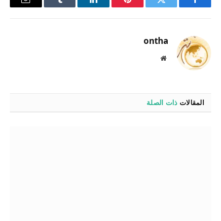
فيسبوك
تويتر
بينتيريست
لينكدإن
Tumblr
البريد
الإلكترو
ontha
موقع
الويب
المقالات
ذات الصلة