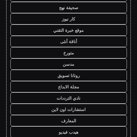
صحيفة نهج
كار نيوز
موقع خبرة التقني
أناقة أنثى
متورخ
مدسن
روتانا تسويق
مجلة الابداع
نادي الترددات
استشارات اون لاين
المعارف
هيدب فيديو