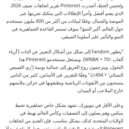
ولحسن الحظ، أصدرت Pinterest تقرير اتجاهات صيف 2026
الذي يضم أفضل وأجرأ الإطلالات التي يمكنك تجربتها عبر
الموضة والجمال، وفقًا لبيانات من أكثر من 600 مليون مستخدم
حول العالم. أكبر التنبؤ؟ سوف تستمر القاعدة الجماهيرية في
النمو والتأثير على أسلوبنا الصيفي.
“يتطور Fandom إلى شكل من أشكال التعبير عن الذات (‘أزياء
ألعاب WNBA’ + 70٪). ويستغل مستخدمو Pinterest هذا
التحول، ويترجمون روح الفريق إلى جمالية يومية (‘زي القميص
النسائي’ + 494٪)،” وفقًا للتقرير. في الأساس، كثير من الناس
ينسحبون من الأيقونات الرياضية ويطبقونها في خزائن ملابسهم
خارج الملاعب أو الميدان.
وعلى الأقل في نيويورك، نشهد بشكل خاص جماهيرية تحيط
بنيكس وهم يصلون إلى التصفيات وكأس العالم تهبط في
الولايات المتحدة. لذلك، بشكل مناسب، فإن العديد من اتجاهات
Pinterest الصيفية في الوقت المناسب تدور حول الرياضة، بدءًا