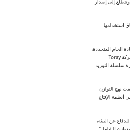
 وتتطلع إلى إصدار
اق استخدامها
المادة الخام المتجددة،
والتي ستتم معالجتها بعد ذلك بواسطة شركة Idemitsu Kosan، وهي شركة بترولية، وشركة Toray
إدارة سلسلة التوريد
قت نهج التوازن
ي أنظمة الإنتاج
دفاع عن البيئة،
عاد تدويره المتوازن الشامل”