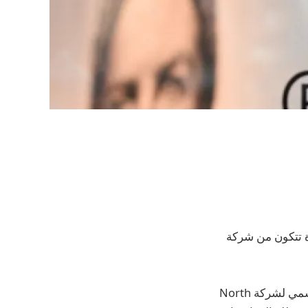
المتجددة تتكون من شركة
قالت شركة Goldwin Inc.، وهي علامة تجارية للملابس الخارجية وهي أيضًا الموزع الرسمي لشركة North