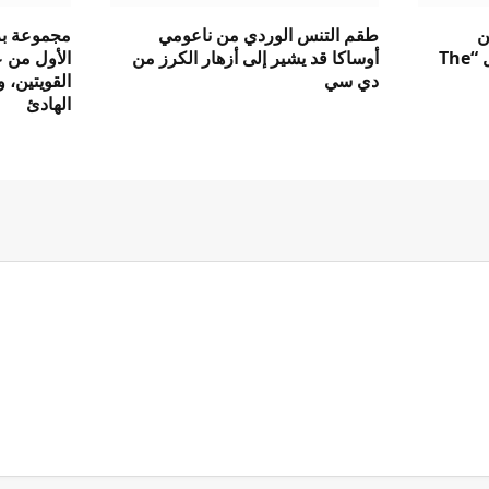
ن
طقم التنس الوردي من ناعومي
مجموعة بر
وجيفنشي في الصين من أجل “The
أوساكا قد يشير إلى أزهار الكرز من
دي سي
القويتين، 
الهادئ