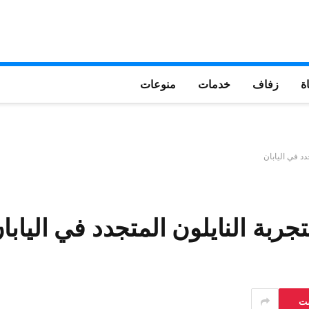
ة
زفاف
خدمات
منوعات
ست