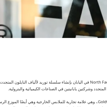
يقوم موزع شركة North Face في اليابان بإنشاء سلسلة توريد لألياف النايلون 
المتجدد وشركتين يابانيتين في الصناعات الكيميائية والبترولية.