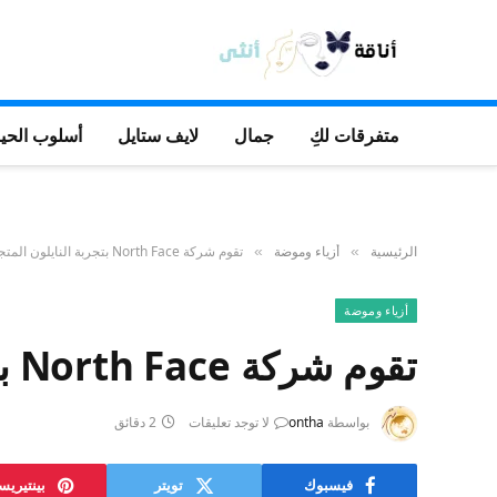
متفرقات لكِ
جمال
لايف ستايل
أسلوب الحيا
الرئيسية
أزياء وموضة
تقوم شركة North Face بتجربة النايلون المتجدد في اليابان
»
»
أزياء وموضة
تقوم شركة North Face بتجربة النايلون المتجدد في اليابان
بواسطة
ontha
لا توجد تعليقات
2 دقائق
فيسبوك
تويتر
بينتيري