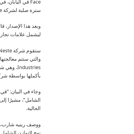
Face في اليابان
سترة صلبة لشركة North Face في أغسطس.
وبعد هذا الإصدار، ق
ليشمل علامات تجاري
Industries
بأكملها بواسطة شركة subishi Corp
وجاء في البيان: “في
الشامل”، مشيرًا إلى 
الحالية.
ووصف رينيه شارب، مد