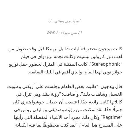
آيو إدبيري وويتني بيك
ليكسي مورلاند / WWD
كانت بيدجون تحضر فعاليات شانيل تريبيكا قبل وقت طويل من
لعب دور كارولين بيسيت وكانت نجمة برودواي في فيلم
“Stereophonic”. كانت الممثلة في المنزل لحضور حفل توزيع
جوائز توني لهذا العام، والذي أقيم في الليلة السابقة.
قال بيدجون: “طلبت بعض الطعام وجلست على أريكتي وطويت
الغسيل وشاهدت ذلك”. وأضافت: “رؤية بينك وهي تنزل في
كابلاتها كانت رائعة حقًا. اعتقدت أن خطاب جوشوا هنري كان
جميلًا حقًا. لقد تمكنت من رؤيته وصديقي بن ليفي روس في
“Ragtime” وكان ذلك مجرد أحد الأشياء المفضلة التي رأيتها
على المسرح هذا العام”. “لقد كنت محظوظًا بما فيه الكفاية