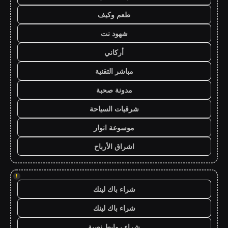
طعم وكيف
شهود نت
أركاني
مباشر التقنية
مدونة صحبة
شرقيات السياحة
موسوعة انوار
اشراق الأرباح
!
شراء باك لينك
شراء باك لينك
شراء روابط نصية