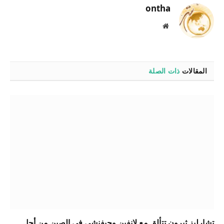
ontha
موقع
الويب
المقالات
ذات الصلة
تشارليز ثيرون تتألق مع لانفين وجيفنشي في الصين من أجل