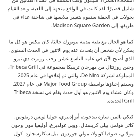
السجادة الحمراء. سيكون وقت الممثلة في عشاء الفنانين من
شانيل قصيرًا: لقد كانت في الواقع متجهة إلى اللعبة، وبعد القيام
بجولات في الحفلة ستقوم بتغيير ملابسها في شاحنة عداء في
طريقها إلى Madison Square Garden.
كما هو الحال مع بقية مدينة نيويورك حاليًا، كان نيكس هو كل ما
يمكن لأي شخص أن يتحدث عنه يوم الاثنين في الحدث السنوي،
الذي أصبح الآن في عامه التاسع عشر. رحب روبرت دي نيرو
وجين روزنتال من مهرجان تريبيكا بمجموعة في Tribeca Grill،
المملوكة لشركة De Niro، والتي تم إغلاقها في عام 2025
وسيتم إحياؤها بواسطة Major Food Group في عام 2027.
وكان عشاء يوم الاثنين هو أول حدث يقام في نسخة Tribeca
Grill الجديدة.
كيكي بالمر، سارة بيدجون، أيو إدبيري، جوليا لويس دريفوس،
كاتي هولمز، بيلي كريستال، ووبي غولدبرغ، أوليفيا مون وجون
مولاني، صوفيا كوبولا، مولي جوردون، بيل سكارسجارد، كول