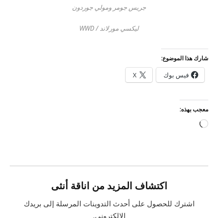
جريس جومر ومولي جوردون
ليكسي مورلاند / WWD
شارك هذا الموضوع:
فيس بوك
X
معجب بهذه:
جاري
التحميل…
اكتشاف المزيد من اناقة أنثى
اشترك للحصول على أحدث التدوينات المرسلة إلى بريدك
الإلكتروني.