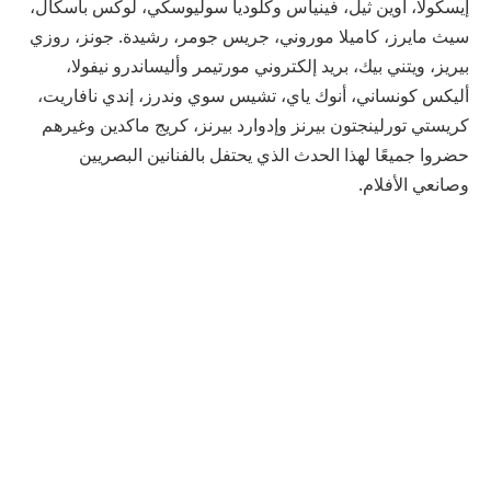
إيسكولا، أوين ثيل، فينياس وكلوديا سوليوسكي، لوكس باسكال،
سيث مايرز، كاميلا موروني، جريس جومر، رشيدة. جونز، روزي
بيريز، ويتني بيك، بريد إلكتروني مورتيمر وأليساندرو نيفولا،
أليكس كونساني، أنوك ياي، تشيس سوي وندرز، إندي نافاريت،
كريستي تورلينجتون بيرنز وإدوارد بيرنز، كريج ماكدين وغيرهم
حضروا جميعًا لهذا الحدث الذي يحتفل بالفنانين البصريين
وصانعي الأفلام.