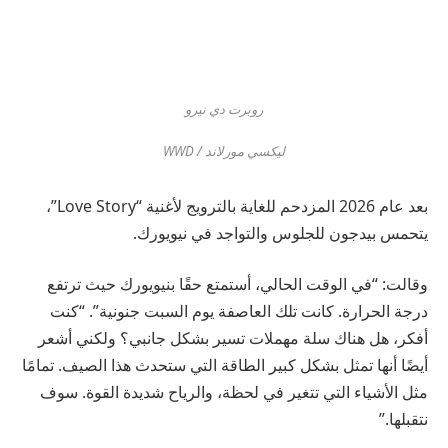
روبرت دي نيرو
ليكسي مورلاند / WWD
بعد عام 2026 المزدحم للغاية بالترويج لأغنية “Love Story”،
يتحمس بيدجون للجلوس والتواجد في نيويورك.
وقالت: “في الوقت الحالي، أستمتع حقًا بنيويورك حيث ترتفع
درجة الحرارة. كانت تلك العاصفة يوم السبت جنونية”. “كنت
أفكر، هل هناك سلة مهملات تسير بشكل جانبي؟ ولكني أشعر
أيضًا أنها تمثل بشكل كبير الطاقة التي ستحدث هذا الصيف. تمامًا
مثل الأشياء التي تتغير في لحظة، والرياح شديدة القوة. سوف
نتقبلها.”