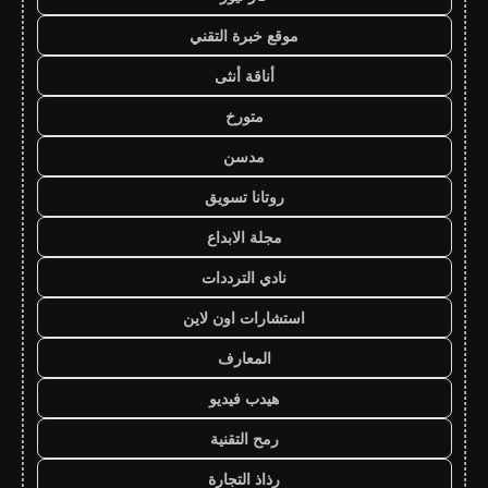
موقع خبرة التقني
أناقة أنثى
متورخ
مدسن
روتانا تسويق
مجلة الابداع
نادي الترددات
استشارات اون لاين
المعارف
هيدب فيديو
رمح التقنية
رذاذ التجارة