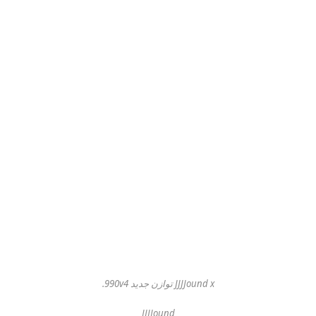
JJJJound x توازن جديد 990v4.
JJJJound