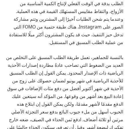
الطلب بدقة في الوقت الفعلي لإنتاج الكمية المناسبة من
الأزواج، والتقاط مقاييس المستهلك القيمة في هذه العملية.
وعندما يتم شحن الطلبات أخيرًا إلى المشترين وتتم مشاركة
الصور على Instagram، هناك طبقة حتمية من FOMO التي
تدخل حيز التنفيذ، حيث قد يكون المشترون أكثر ميلًا للاستفادة
من عملية الطلب المسبق في المستقبل.
بالنسبة للجماهير، تعمل طريقة الطلب المسبق على التخلص من
العديد من الضغوط التي تصاحب عادةً مطاردة إصدارات الأحذية
الرياضية ذات الإصدار المحدود. يمكن القول إن الطلب المسبق
للأحذية الرياضية في شهر يونيو لضمان حصولك على زوج من
الأحذية في شهر أكتوبر أفضل من دفع مئات الإضافات في سوق
إعادة البيع بعد أشهر من وقوعها. من المؤكد أنه سيتعين عليك
الدفع مقدمًا لأشهر مقدمًا، ولكن يمكن القول إن ابتلاع هذه
الحبوب أسهل من ملء جيوب البائع بدفع سعر التجزئة الأصلي
مرتين أو ثلاثة أضعاف. ادفع ثمن الحذاء في الصيف، ضعه خارج
تفكيرك لبضعة أشهر وقبل أن تعرفه، سيكون الحذاء جالسًا على