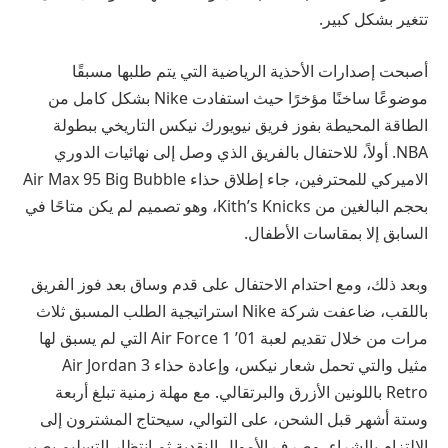
تتغير بشكل كبير.
أصبحت إصدارات الأحذية الرياضية التي يتم طلبها مسبقًا
موضوعًا ساخنًا مؤخرًا حيث استفادت Nike بشكل كامل من
الطاقة المحيطة بفوز فريق نيويورك نيكس التاريخي ببطولة
NBA. أولاً، للاحتفال بالفريق الذي وصل إلى نهائيات الدوري
الاميركي للمحترفين، جاء إطلاق حذاء Air Max 95 Big Bubble
بحجم البالغين من Kith’s Knicks، وهو تصميم لم يكن متاحًا في
السابق إلا بمقاسات الأطفال.
وبعد ذلك، ومع احتدام الاحتفال على قدم وساق بعد فوز الفريق
باللقب، ضاعفت شركة Nike استراتيجية الطلب المسبق ثلاث
مرات من خلال تقديم لعبة Air Force 1 ’01 التي لم يسبق لها
مثيل والتي تحمل شعار نيكس، وإعادة حذاء Air Jordan 3
Retro باللونين الأزرق والبرتقالي. مع مهلة زمنية تبلغ أربعة
وستة أشهر قبل الشحن، على التوالي، سيحتاج المشترون إلى
الالتزام بالشراء، وصرف الأموال النقدية ثم انتظار التسليم بصبر.