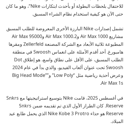
للاحتفال بلحظات البطولة أو بأحدث ابتكارات Nike”، وهو ما كان
حتى الآن هو كيفية استخدام نظام الشراء المسبق.
تشمل إصدارات Nike البارزة الأخرى المعروضة للطلب المسبق
مشاريع Air Max 1000 وAir Max 1000.2 وAir Max 95000
المطبوعة ثلاثية الأبعاد مع الشركة المصنعة Zellerfeld ومقرها
هامبورغ. أحد أقدم الأمثلة على انغماس Swoosh في منطقة
الطلب المسبق، على الأقل على نطاق واسع، هو إطلاق Dot
Swoosh تحت عنوان ألعاب الفيديو، والذي بدأ في عام 2024
وعرض أحذية رياضية مثل “Low Poly” و”Big Head Mode”
Air Max 1s.
في أغسطس 2025، قامت Nike بتوسيع استراتيجيتها مع Snkrs
Reserve. كان الطراز الأول الذي تم تقديمه ضمن Snkrs
Reserve هو حذاء Nike Kobe 3 Protro الذي يحمل طابع عيد
الميلاد.