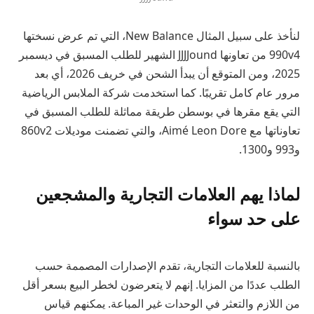
لنأخذ على سبيل المثال New Balance، التي تم عرض نسختها
990v4 من تعاونها JJJJound الشهير للطلب المسبق في ديسمبر
2025، ومن المتوقع أن يبدأ الشحن في خريف 2026، أي بعد
مرور عام كامل تقريبًا. كما استخدمت شركة الملابس الرياضية
التي يقع مقرها في بوسطن طريقة مماثلة للطلب المسبق في
تعاوناتها مع Aimé Leon Dore، والتي تضمنت موديلات 860v2
و993 و1300.
لماذا يهم العلامات التجارية والمشجعين
على حد سواء
بالنسبة للعلامات التجارية، تقدم الإصدارات المصممة حسب
الطلب عددًا من المزايا. إنهم لا يتعرضون لخطر البيع بسعر أقل
من اللازم والتعثر في الوحدات غير المباعة. يمكنهم قياس