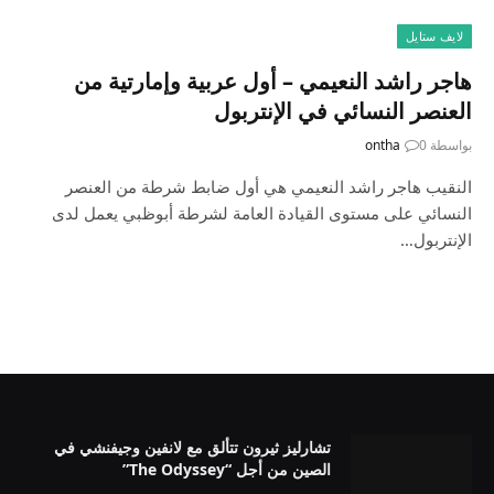
لايف ستايل
هاجر راشد النعيمي – أول عربية وإمارتية من
العنصر النسائي في الإنتربول
بواسطة
0
ontha
النقيب هاجر راشد النعيمي هي أول ضابط شرطة من العنصر
النسائي على مستوى القيادة العامة لشرطة أبوظبي يعمل لدى
الإنتربول…
تشارليز ثيرون تتألق مع لانفين وجيفنشي في
الصين من أجل “The Odyssey”