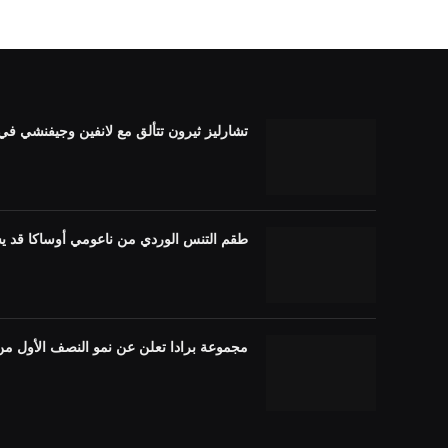
تشارليز ثيرون تتألق مع لانفين وجيفنشي في الصين م
طقم التنس الوردي من ناعومي أوساكا قد ي
مجموعة برادا تعلن عن نمو النصف الأول من عام 2026، والأمريكتين القويتين، ومنطقة آسيا وا