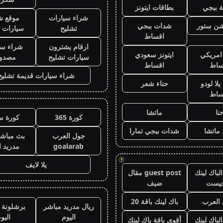
 ببجي
بطاقات ايتونز
شراء سيارات
موقع ش
يشن ستور
شدات ببجي
تشليح
سيارات 
اقساط
ارقام يشترون
شراء سي
 امريكي
ايتونز سعودي
سيارات تشليح
مصدو
ساط
اقساط
شراء سيارات قديمة تشليح
لا لودو
حناء شعر
ساط
نا
ماتشا
كورة 365
كورة س
ماتشا
شدات ببجي تمارا
جول العرب
بث مباشر
goalarab
مدريد ا
!
يلا لايف
لباك لينك
guest post مقال
جيست
ضيف
العرب
باك لينك باقة 20
ريال مدريد مباشر
برشلونة 
اليوم
اليو
الباك لينك
أقوى باقة باك لينك