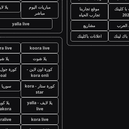
مباريات اليوم
يلا لا
با كلينك
موقع تجاربنا
مباشر
20
تجارب الحياه
yalla live
 العرب
مشاريع
 باك لينك
اعلانات باكلينك
a live
koora live
يلا شوت
يلا ش
كورة اون لاين -
oal
kora onli
كورة ستار - kora
سوريا ل
star
يلا لايف - yalla
يلا كور
lakora
live
ralive
kora live