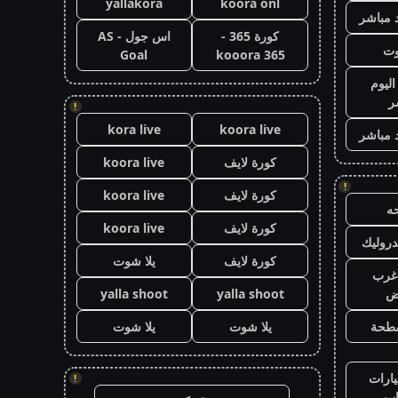
yallakora
koora onl
 مباشر
كورة 365 -
اس جول - AS
وت
Goal
kooora 365
اليوم
ر
!
kora live
koora live
 مباشر
كورة لايف
koora live
!
كورة لايف
koora live
ه
كورة لايف
koora live
روليك
كورة لايف
يلا شوت
غرب
اض
yalla shoot
yalla shoot
طحة
يلا شوت
يلا شوت
ارات
!
ب