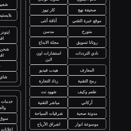
شعبية
صحيفة نهج
كار نيوز
بلايست
موقع خبرة التقني
أناقة أنثى
متورخ
مدسن
ايتونز
اق
روتانا تسويق
مجلة الابداع
شحن ي
نادي الترددات
استشارات اون
اق
لاين
ح
المعارف
هيدب فيديو
شاي 
رمح التقنية
رذاذ التجارة
طعم وكيف
شهود نت
خدمات ا
أركاني
مباشر التقنية
وال
مدونة صحبة
شرقيات السياحة
سوق 
موسوعة انوار
اشراق الأرباح
اعلانات 