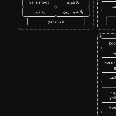
يلا شوت
yalla shoot
يف
يلا شوت زون
يلا لايف
yalla live
!
koor
وت
كورة جول - kora
g
ايف
ة -
yal
koo