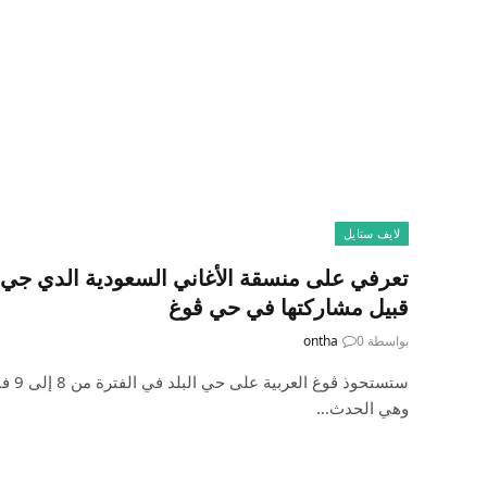
لايف ستايل
قبيل مشاركتها في حي ڤوغ
بواسطة
0
ontha
ستستحو
وهي الحدث…