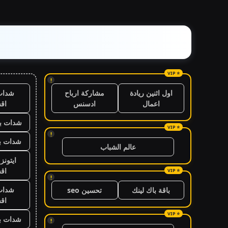
!
شدات
اول اثنين ريادة
مشاركة ارباح
اق
اعمال
ادسنس
شدات بب
!
شدات بب
عالم الشباب
ايتون
اق
!
شدات
باقة باك لينك
تحسين seo
اق
شدات بب
!