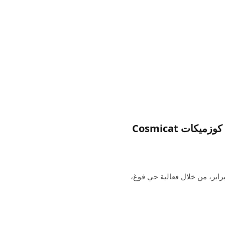
تعرفي على منسقة الأغاني السعودية الدي جي كوزميكات Cosmicat
ذ ڤوغ العربية على حي البلد في الفترة من 8 إلى 9 فبراير، من خلال فعالية حي ڤوغ،