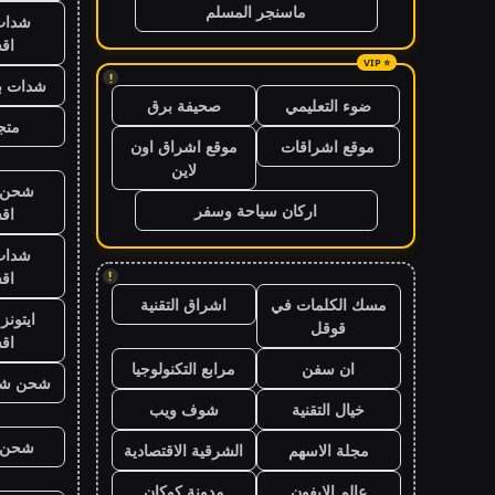
ماسنجر المسلم
شدات
اق
!
شدات بب
ضوء التعليمي
صحيفة برق
متجر
موقع اشراقات
موقع اشراق اون
لاين
شحن ي
اركان سياحة وسفر
اق
شدات
اق
!
مسك الكلمات في
اشراق التقنية
ايتون
قوقل
اق
ان سفن
مرابع التكنولوجيا
شحن شد
خيال التقنية
شوف ويب
شحن ي
مجلة الاسهم
الشرقية الاقتصادية
عالم الايفون
مدونة كوكان