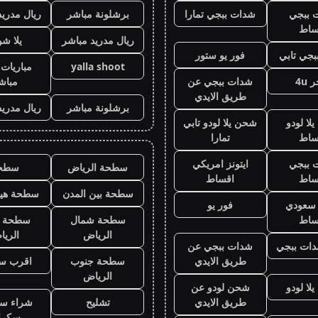
 ببجي
شدات ببجي تمارا
برشلونة مباشر
ريال مدريد
ساط
ريال مدريد مباشر
يلا ش
جي تابي
فور يو ستور
yalla shoot
مباريات 
 4u
شدات ببجي عن
مباش
طريق الايدي
برشلونة مباشر
ريال مدريد
لا لودو
شحن يلا لودو تابي
ساط
تمارا
 ببجي
ايتونز امريكي
سطحة الرياض
سطح
ساط
اقساط
سطحة بين المدن
سطحة هيد
ز سعودي
فور يو
ساط
سطحة شمال
سطحة 
الرياض
الري
ات ببجي
شدات ببجي عن
طريق الايدي
سطحة جنوب
اقرب س
الرياض
لا لودو
شحن لودو عن
طريق الايدي
تشليح
شراء سي
سكرا