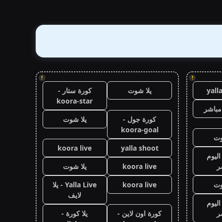
!
!
yall
يلا شوت
كورة ستار -
koora-star
مباشر
كورة جول -
يلا شوت
koora-goal
وت
koora live
yalla shoot
اليوم
ر
koora live
يلا شوت
وت
koora live
Yalla Live - يلا
لايف
اليوم
ر
كورة اون لاين -
يلا كورة -