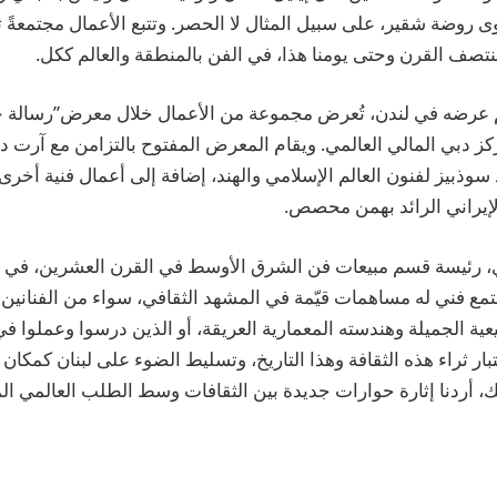
وضة شقير، على سبيل المثال لا الحصر. وتتبع الأعمال مجتمعةً تأث
نتصف القرن وحتى يومنا هذا، في الفن بالمنطقة والعالم ككل.
م عرضه في لندن، تُعرض مجموعة من الأعمال خلال معرض”رسالة 
كز دبي المالي العالمي. ويقام المعرض المفتوح بالتزامن مع آرت
وذبيز لفنون العالم الإسلامي والهند، إضافة إلى أعمال فنية أخرى
الإيراني الرائد بهمن محصص.
، رئيسة قسم مبيعات فن الشرق الأوسط في القرن العشرين، في سو
تمع فني له مساهمات قيّمة في المشهد الثقافي، سواء من الفنانين ال
ية الجميلة وهندسته المعمارية العريقة، أو الذين درسوا وعملوا في 
بار ثراء هذه الثقافة وهذا التاريخ، وتسليط الضوء على لبنان كمكان 
ك، أردنا إثارة حوارات جديدة بين الثقافات وسط الطلب العالمي ال