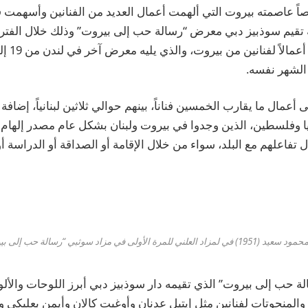
وصاً عاصمته بيروت التي ألهمت أعمال العديد من الفنانين وأسهمت 
 أعمال ما يقارب الخمسين فناناً، بينهم حوالي ثلاثين لبنانياً، إضاف
وفلسطين، الذين وجدوا في بيروت ولبنان بشكل عام مصدر إلهام لإ
تفاعلهم مع البلد، سواء من خلال الإقامة أو الصداقة أو الدراسة أو
ب إلى بيروت” الذي تقيمه دار سوذبيز دبي أبرز اللوحات والألوا
المنحوتات لفنانين مثل إيتيل عدنان وأوغيت كالان وأيمن بعلبكي 