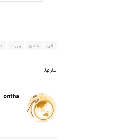
إلى
بلبنان
بيروت
ح
شاركها.
ontha