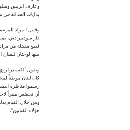
وعارف الريس وسلوى ر
بدايات الحداثة في م
وقبيل المزاد المزع
دار سوذبيز دبي، بمر
قطع مذهلة من مزاد س
بينها لوحتان للفنان 
وتقول ألكسندرا روي
كان لبنان موطناً لمج
رسموا مناظره الطبيع
أن نخصّص منبراً لاخت
ومن خلال القيام بذل
هؤلاء الفنانين”.