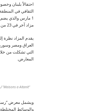
احتفالاً بلبنان وخص
مزاد آخر في 23 من الشهر نفسه.
يقدم المزاد نظرة إلى
العراق ومصر وسوريا 
التي تشكلت من خلال 
المعارض.
“Maisons a Aitanit” لمحمود سعيد (1951) في لمزاد العلني للمرة الأولى في مزاد سوثبي “رسالة حب إلى بيروت”. الصورة: سوذبيز
ويشمل معرض “رسالة ح
والوسائط المختلطة و