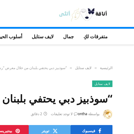
متفرقات لكِ
جمال
لايف ستايل
أسلوب الحيا
الرئيسية
لايف ستايل
“سوذبيز دبي يحتفي بلبنان من خلال معرض “ر
»
»
لايف ستايل
“سوذبيز دبي يحتفي بلبنا
بواسطة
ontha
لا توجد تعليقات
2 دقائق
فيسبوك
تويتر
بينتيري