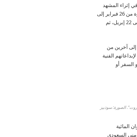
في إثراء المشهد
الثقافي في المنطقة تقيم سوذبيز دبي معرض “رسالة حب إلى بيروت” وذلك خلال الفترة من 26 فبراير إلى
1 مارس والذي يضم أعمالاً لفنانين من بيروت، والذي يليه معرض آخر في لندن من 19 إلى 22 إبريل، ثم
ة إلى آخرين من
بداعاتهم الفنية
 السفر أو
ن المائية
ومنى السعودي