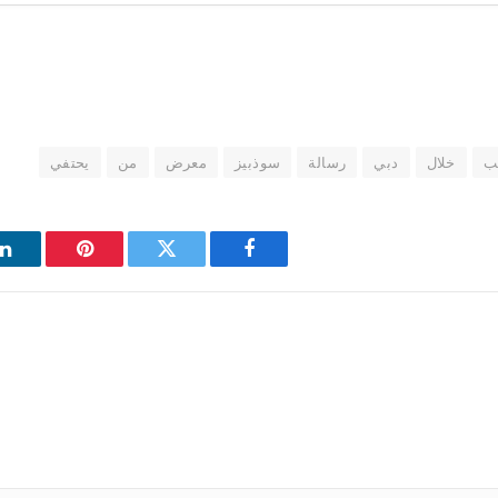
ب
خلال
دبي
رسالة
سوذبيز
معرض
من
يحتفي
فيسبوك
تويتر
بينتيريست
ل