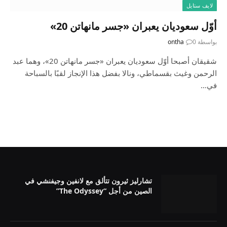
لايف ستايل
أوّل سعوديان يعبران «جسر مانهاتن 20»
بواسطة
0
ontha
شقيقان أصبحا أوّل سعوديان يعبران «جسر مانهاتن 20»، وهما عبد
الرحمن وغيث بقسماطي، ونالا بفضل هذا الإنجاز لقبًا بالسباحة
في…
تشارليز ثيرون تتألق مع لانفين وجيفنشي في
الصين من أجل “The Odyssey”