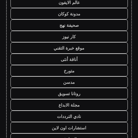
عالم الايفون
مدونة كوكان
صحيفة نهج
كار نيوز
موقع خبرة التقني
أناقة أنثى
متورخ
مدسن
روتانا تسويق
مجلة الابداع
نادي الترددات
استشارات اون لاين